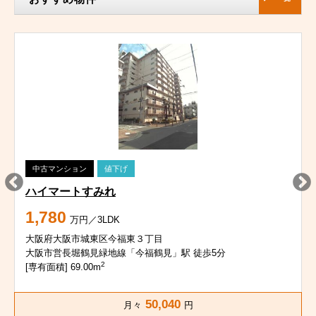
中古マンション
値下げ
ハイマートすみれ
1,780
万円／3LDK
大阪府大阪市城東区今福東３丁目
大阪市営長堀鶴見緑地線「今福鶴見」駅 徒歩5分
2
[専有面積] 69.00m
50,040
月々
円