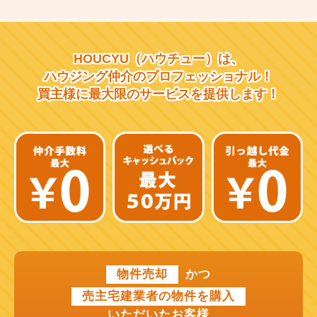
大阪市営千日前線
阪急宝塚線
HOUCYU（ハウチュー）は、
阪急千里線
ハウジング仲介の
プロフェッショナル！
買主様に最大限のサービスを
提供します！
JR片町線
近鉄大阪線
近鉄南大阪線
京阪中之島線
近鉄難波線
近鉄けいはんな線
物件売却
かつ
近鉄奈良線
売主宅建業者の物件を購入
近江鉄道本線
いただいたお客様