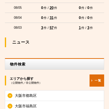
0
20
0
0
08/05
件 /
件
件 /
件
0
31
0
0
08/04
件 /
件
件 /
件
3
57
1
3
08/03
件 /
件
件 /
件
ニュース
物件検索
エリアから探す
一覧
（公開物件／非公開物件）
大阪市都島区
大阪市福島区