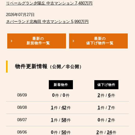
リベールグラン夕陽丘 中古マンション 7,480万円
2026年07月27日
ネバーランド北梅田 中古マンション 5,990万円
最新の
最新の
新規物件一覧
値下げ物件一覧
物件更新情報
（公開／非公開）
新着物件
値下げ物件
0
0
2
6
08/09
件 /
件
件 /
件
1
42
1
7
08/08
件 /
件
件 /
件
1
58
0
2
08/07
件 /
件
件 /
件
0
50
2
24
08/06
件 /
件
件 /
件