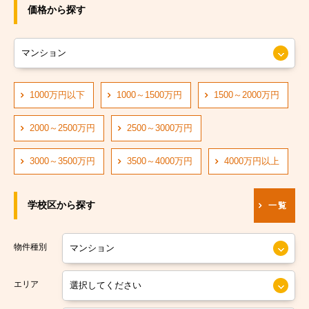
JRおおさか東線
大阪市旭区
価格から探す
JR大阪環状線
大阪市城東区
大阪市営長堀鶴見緑地線
大阪市阿倍野区
大阪市営四つ橋線
1000万円以下
1000～1500万円
1500～2000万円
大阪市住吉区
阪神なんば線
大阪市東住吉区
2000～2500万円
2500～3000万円
阪急神戸線
大阪市西成区
3000～3500万円
3500～4000万円
4000万円以上
大阪市営中央線
大阪市淀川区
学校区から探す
一覧
阪堺電軌阪堺線
大阪市鶴見区
大阪市営今里筋線
大阪市住之江区
物件種別
大阪市営堺筋線
大阪市平野区
エリア
南海本線
大阪市北区