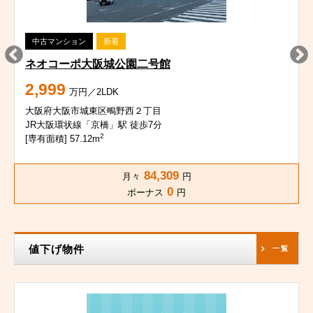
中古マンション
新着
ネオコーポ大阪城公園二号館
2,999
万円／2LDK
大阪府大阪市城東区鴫野西２丁目
JR大阪環状線「京橋」駅 徒歩7分
2
[専有面積] 57.12m
84,309
月々
円
0
ボーナス
円
値下げ物件
一覧