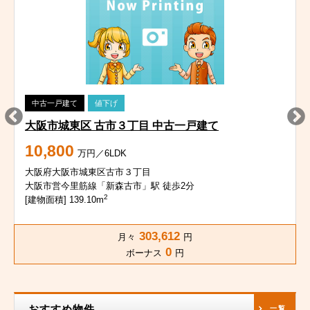
中古一戸建て
値下げ
大阪市城東区 古市３丁目 中古一戸建て
10,800
万円／6LDK
大阪府大阪市城東区古市３丁目
大阪市営今里筋線「新森古市」駅 徒歩2分
2
[建物面積] 139.10m
303,612
月々
円
0
ボーナス
円
おすすめ物件
一覧