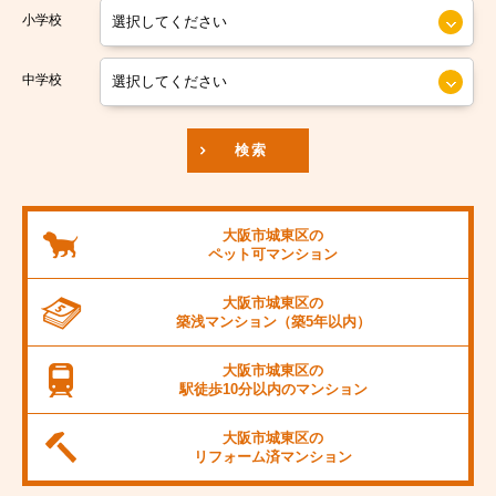
小学校
南海汐見橋線
大阪市中央区
京阪本線
中学校
JR東海道本線
検索
阪神本線
大阪市営御堂筋線
大阪市城東区の
ペット可
マンション
阪急京都線
大阪市城東区の
JR阪和線
築浅マンション
（築5年以内）
JR桜島線
大阪市城東区の
駅徒歩10分以内の
マンション
阪堺電軌上町線
大阪市城東区の
東海道新幹線
リフォーム済
マンション