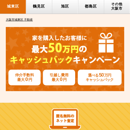
その他
城東区
鶴見区
旭区
都島区
大阪市
大阪市城東区 不動産
50
仲介手数料
引越し費用
選べる
万円
0
0
最大
円
最大
円
キャッシュバック