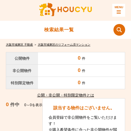
検索結果一覧
大阪市城東区 不動産
＞
大阪市城東区のリフォーム済マンション
0
公開物件
件
0
非公開物件
件
0
特別限定物件
件
公開・非公開・特別限定物件とは
0
件中
0～0を表示
該当する物件はございません。
会員登録で非公開物件をご覧いただけま
す！
※購入希望条件に合った非公開物件が閲