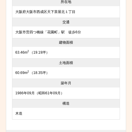
所在地
大阪府大阪市西成区天下茶屋北１丁目
交通
大阪市営四つ橋線「花園町」駅 徒歩6分
建物面積
2
63.46m
（19.19坪）
土地面積
2
60.69m
（18.35坪）
築年月
1986年09月（昭和61年09月）
構造
木造