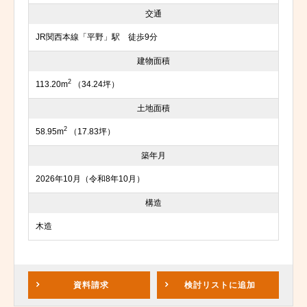
交通
JR関西本線「平野」駅 徒歩9分
建物面積
2
113.20m
（34.24坪）
土地面積
2
58.95m
（17.83坪）
築年月
2026年10月（令和8年10月）
構造
木造
資料請求
検討リスト
に追加