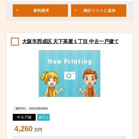
資料請求
検討リスト
に追加
大阪市西成区 天下茶屋１丁目 中古一戸建て
〔物件ID〕 0000084809
中古戸建
値下げ
4,260
万円