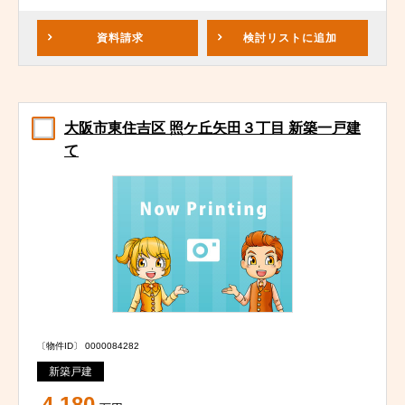
資料請求
検討リスト
に追加
大阪市東住吉区 照ケ丘矢田３丁目 新築一戸建
て
〔物件ID〕 0000084282
新築戸建