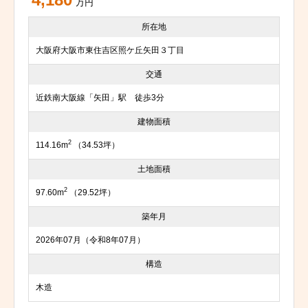
4,180
万円
所在地
大阪府大阪市東住吉区照ケ丘矢田３丁目
交通
近鉄南大阪線「矢田」駅 徒歩3分
建物面積
2
114.16m
（34.53坪）
土地面積
2
97.60m
（29.52坪）
築年月
2026年07月（令和8年07月）
構造
木造