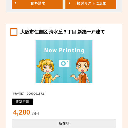
資料請求
検討リスト
に追加
大阪市住吉区 清水丘３丁目 新築一戸建て
〔物件ID〕 0000091872
新築戸建
4,280
万円
所在地