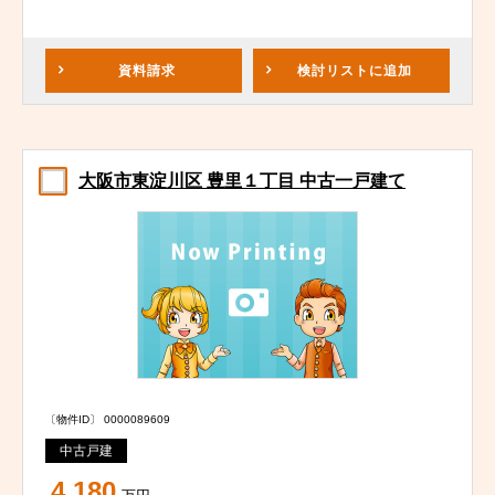
資料請求
検討リスト
に追加
大阪市東淀川区 豊里１丁目 中古一戸建て
〔物件ID〕 0000089609
中古戸建
4,180