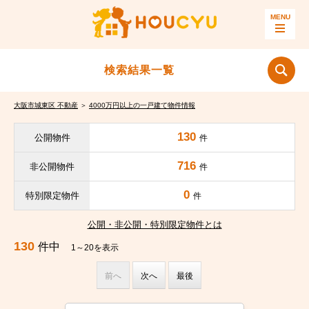
検索結果一覧
大阪市城東区 不動産
＞
4000万円以上の一戸建て物件情報
130
公開物件
件
716
非公開物件
件
0
特別限定物件
件
公開・非公開・特別限定物件とは
130
件中
1～20を表示
前へ
次へ
最後