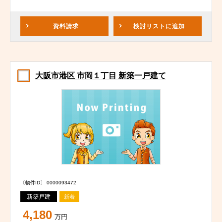
資料請求
検討リスト
に追加
大阪市港区 市岡１丁目 新築一戸建て
〔物件ID〕 0000093472
新築戸建
新着
4,180
万円