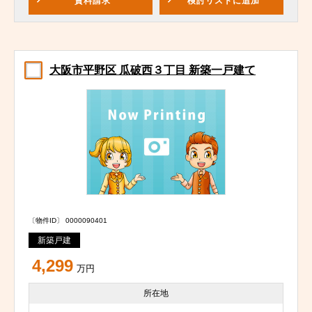
資料請求
検討リスト
に追加
大阪市平野区 瓜破西３丁目 新築一戸建て
〔物件ID〕 0000090401
新築戸建
4,299
万円
所在地