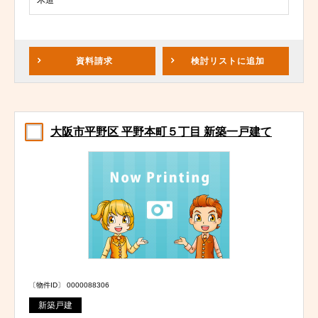
木造
資料請求
検討リスト
に追加
大阪市平野区 平野本町５丁目 新築一戸建て
〔物件ID〕 0000088306
新築戸建