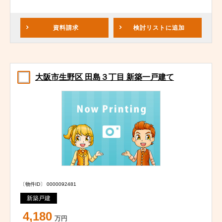
資料請求
検討リスト
に追加
大阪市生野区 田島３丁目 新築一戸建て
〔物件ID〕 0000092481
新築戸建
4,180
万円