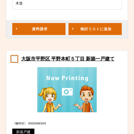
木造
資料請求
検討リスト
に追加
大阪市平野区 平野本町５丁目 新築一戸建て
〔物件ID〕 0000088305
新築戸建