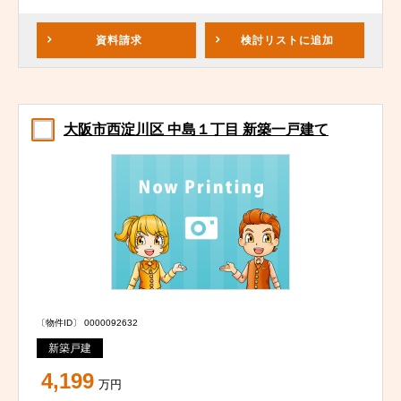
資料請求
検討リスト
に追加
大阪市西淀川区 中島１丁目 新築一戸建て
〔物件ID〕 0000092632
新築戸建
4,199
万円