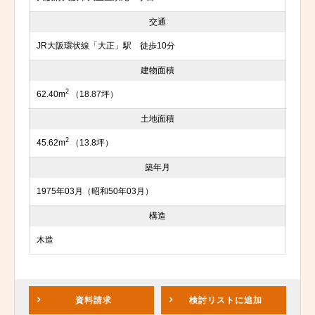
交通
JR大阪環状線「大正」駅 徒歩10分
建物面積
2
62.40m
（18.87坪）
土地面積
2
45.62m
（13.8坪）
築年月
1975年03月（昭和50年03月）
構造
木造
資料請求
検討リスト
に追加