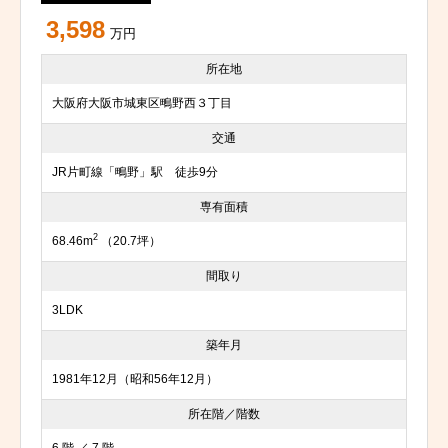
3,598
万円
所在地
大阪府大阪市城東区鴫野西３丁目
交通
JR片町線「鴫野」駅 徒歩9分
専有面積
2
68.46m
（20.7坪）
間取り
3LDK
築年月
1981年12月（昭和56年12月）
所在階／階数