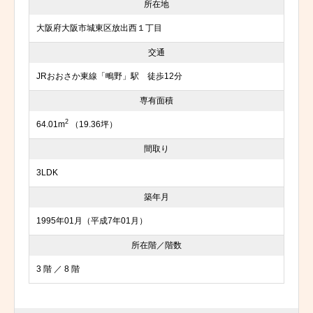
所在地
大阪府大阪市城東区放出西１丁目
交通
JRおおさか東線「鴫野」駅 徒歩12分
専有面積
2
64.01m
（19.36坪）
間取り
3LDK
築年月
1995年01月（平成7年01月）
所在階／階数
3 階 ／ 8 階