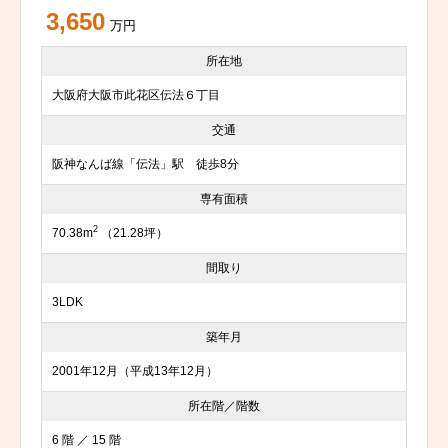
3,650
万円
所在地
大阪府大阪市此花区伝法６丁目
交通
阪神なんば線「伝法」駅 徒歩8分
専有面積
2
70.38m
（21.28坪）
間取り
3LDK
築年月
2001年12月（平成13年12月）
所在階／階数
6 階 ／ 15 階