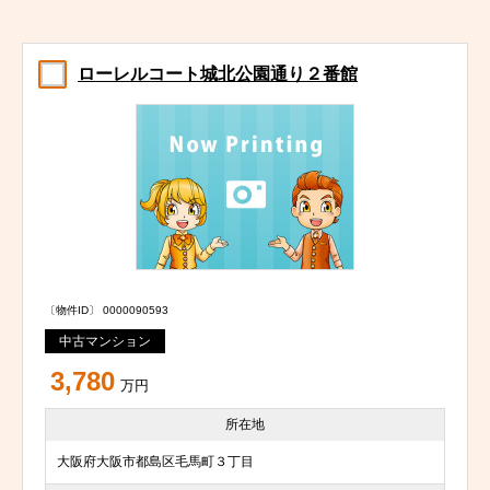
ローレルコート城北公園通り２番館
〔物件ID〕 0000090593
中古マンション
3,780
万円
所在地
大阪府大阪市都島区毛馬町３丁目