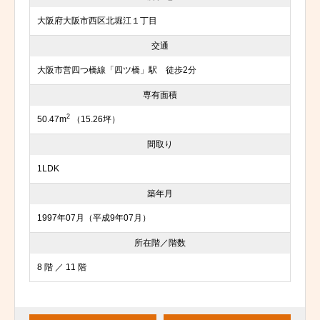
大阪府大阪市西区北堀江１丁目
交通
大阪市営四つ橋線「四ツ橋」駅 徒歩2分
専有面積
2
50.47m
（15.26坪）
間取り
1LDK
築年月
1997年07月（平成9年07月）
所在階／階数
8 階 ／ 11 階