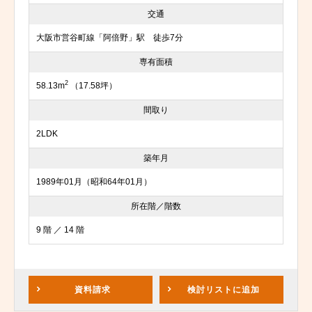
交通
大阪市営谷町線「阿倍野」駅 徒歩7分
専有面積
2
58.13m
（17.58坪）
間取り
2LDK
築年月
1989年01月（昭和64年01月）
所在階／階数
9 階 ／ 14 階
資料請求
検討リスト
に追加