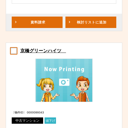
資料請求
検討リスト
に追加
京橋グリーンハイツ
〔物件ID〕 0000086043
中古マンション
値下げ