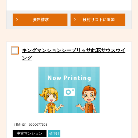
資料請求
検討リスト
に追加
キングマンションシーブリッサ此花サウスウイ
ング
〔物件ID〕 0000077598
中古マンション
値下げ