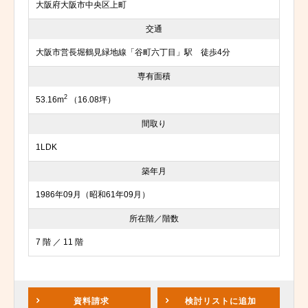
大阪府大阪市中央区上町
交通
大阪市営長堀鶴見緑地線「谷町六丁目」駅 徒歩4分
専有面積
2
53.16m
（16.08坪）
間取り
1LDK
築年月
1986年09月（昭和61年09月）
所在階／階数
7 階 ／ 11 階
資料請求
検討リスト
に追加