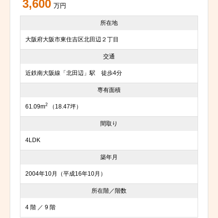
3,600
万円
所在地
大阪府大阪市東住吉区北田辺２丁目
交通
近鉄南大阪線「北田辺」駅 徒歩4分
専有面積
2
61.09m
（18.47坪）
間取り
4LDK
築年月
2004年10月（平成16年10月）
所在階／階数
4 階 ／ 9 階