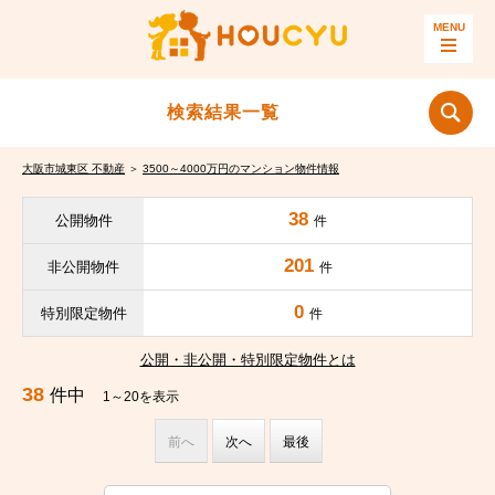
検索結果一覧
大阪市城東区 不動産
＞
3500～4000万円のマンション物件情報
38
公開物件
件
201
非公開物件
件
0
特別限定物件
件
公開・非公開・特別限定物件とは
38
件中
1～20を表示
前へ
次へ
最後