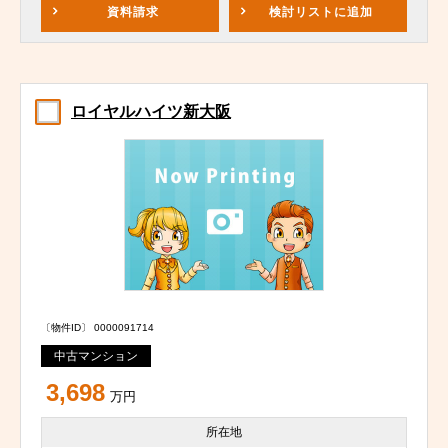
資料請求
検討リスト
に追加
ロイヤルハイツ新大阪
〔物件ID〕 0000091714
中古マンション
3,698
万円
所在地