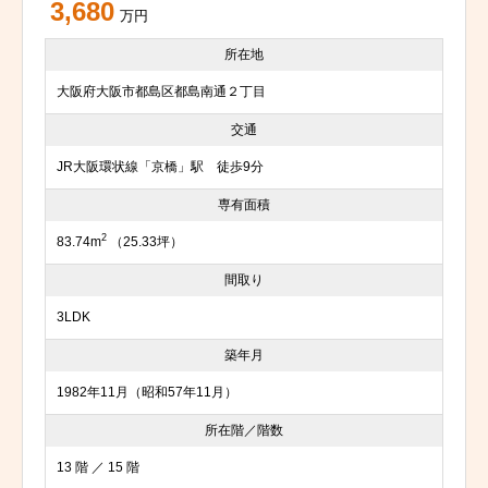
3,680
万円
所在地
大阪府大阪市都島区都島南通２丁目
交通
JR大阪環状線「京橋」駅 徒歩9分
専有面積
2
83.74m
（25.33坪）
間取り
3LDK
築年月
1982年11月（昭和57年11月）
所在階／階数
13 階 ／ 15 階