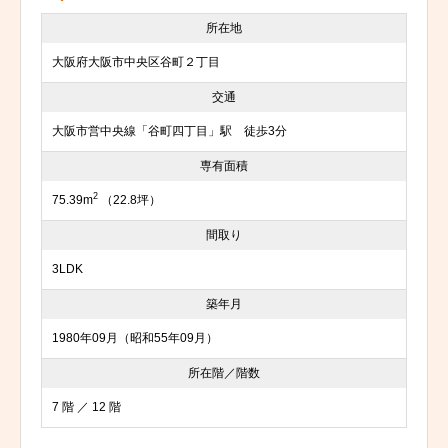
所在地
大阪府大阪市中央区谷町２丁目
交通
大阪市営中央線「谷町四丁目」駅 徒歩3分
専有面積
2
75.39m
（22.8坪）
間取り
3LDK
築年月
1980年09月（昭和55年09月）
所在階／階数
7 階 ／ 12 階