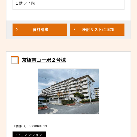
1 階 ／ 7 階
資料請求
検討リスト
に追加
京橋南コーポ２号棟
〔物件ID〕 0000091823
中古マンション