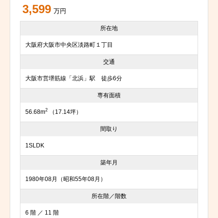
3,599
万円
所在地
大阪府大阪市中央区淡路町１丁目
交通
大阪市営堺筋線「北浜」駅 徒歩6分
専有面積
2
56.68m
（17.14坪）
間取り
1SLDK
築年月
1980年08月（昭和55年08月）
所在階／階数
6 階 ／ 11 階