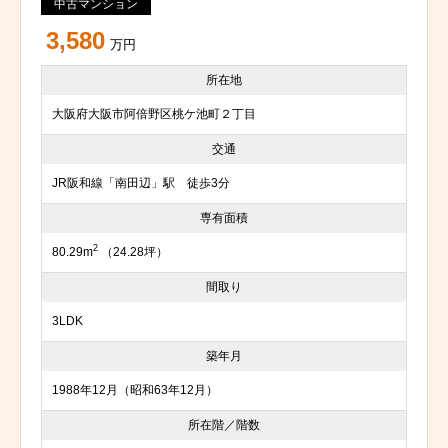
中古マンション
3,580
万円
所在地
大阪府大阪市阿倍野区桃ケ池町２丁目
交通
JR阪和線「南田辺」駅 徒歩3分
専有面積
2
80.29m
（24.28坪）
間取り
3LDK
築年月
1988年12月（昭和63年12月）
所在階／階数