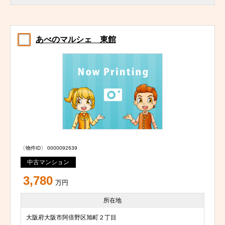
あべのマルシェ 東館
〔物件ID〕 0000092639
中古マンション
3,780
万円
所在地
大阪府大阪市阿倍野区旭町２丁目