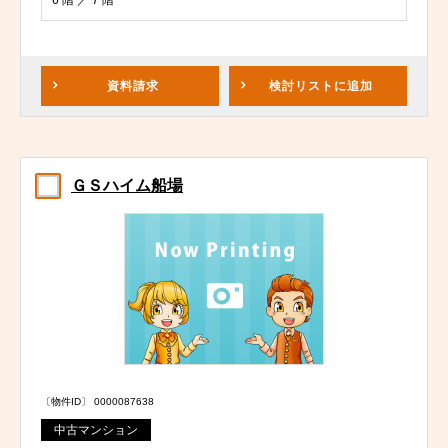
6 階 ／ 7 階
資料請求
検討リスト
に追加
ＧＳハイム船場
〔物件ID〕 0000087638
中古マンション