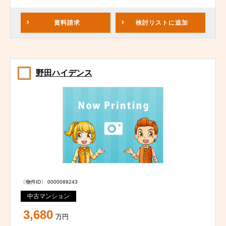
資料請求
検討リスト
に追加
野田ハイデンス
〔物件ID〕 0000089243
中古マンション
3,680
万円