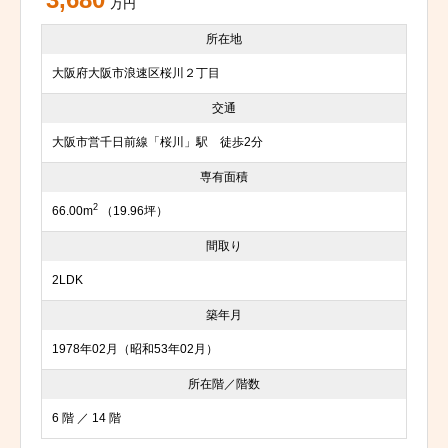
3,680
万円
所在地
大阪府大阪市浪速区桜川２丁目
交通
大阪市営千日前線「桜川」駅 徒歩2分
専有面積
2
66.00m
（19.96坪）
間取り
2LDK
築年月
1978年02月（昭和53年02月）
所在階／階数
6 階 ／ 14 階