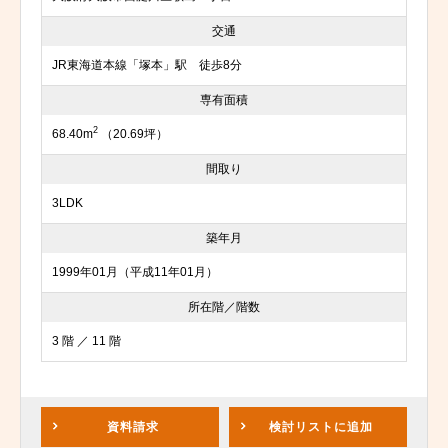
交通
JR東海道本線「塚本」駅 徒歩8分
専有面積
2
68.40m
（20.69坪）
間取り
3LDK
築年月
1999年01月（平成11年01月）
所在階／階数
3 階 ／ 11 階
資料請求
検討リスト
に追加