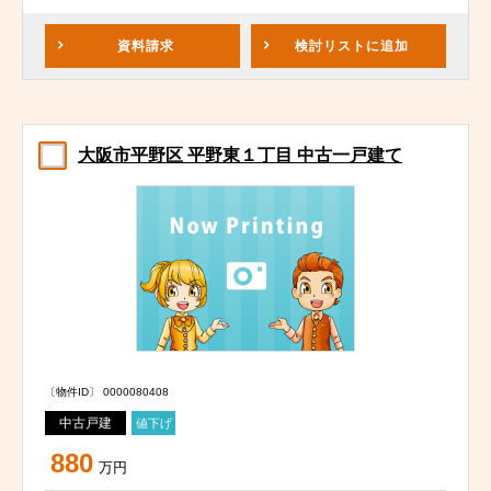
資料請求
検討リスト
に追加
大阪市平野区 平野東１丁目 中古一戸建て
〔物件ID〕 0000080408
中古戸建
値下げ
880
万円