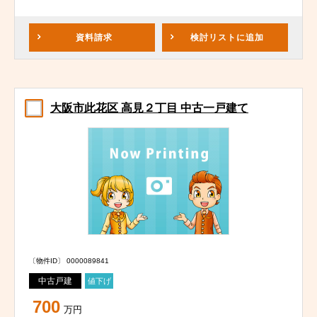
資料請求
検討リスト
に追加
大阪市此花区 高見２丁目 中古一戸建て
〔物件ID〕 0000089841
中古戸建
値下げ
700
万円