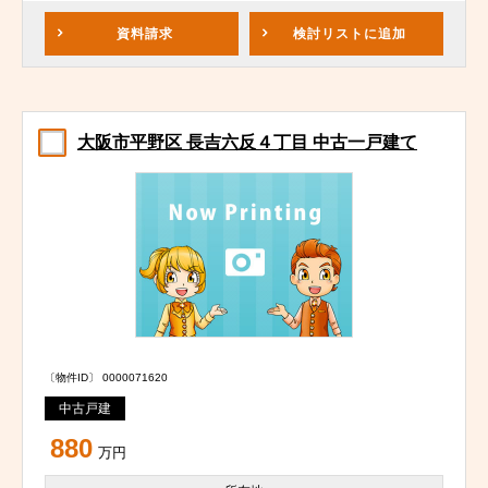
資料請求
検討リスト
に追加
大阪市平野区 長吉六反４丁目 中古一戸建て
〔物件ID〕 0000071620
中古戸建
880
万円