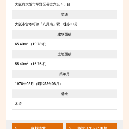
大阪府大阪市平野区長吉六反４丁目
交通
大阪市営谷町線「八尾南」駅 徒歩21分
建物面積
2
65.40m
（19.78坪）
土地面積
2
55.40m
（16.75坪）
築年月
1978年08月（昭和53年08月）
構造
木造
資料請求
検討リスト
に追加