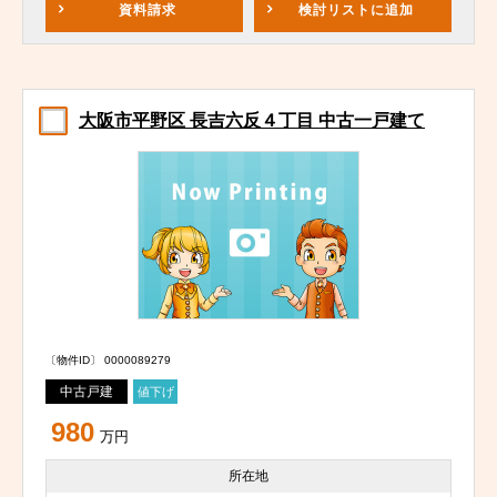
資料請求
検討リスト
に追加
大阪市平野区 長吉六反４丁目 中古一戸建て
〔物件ID〕 0000089279
中古戸建
値下げ
980
万円
所在地