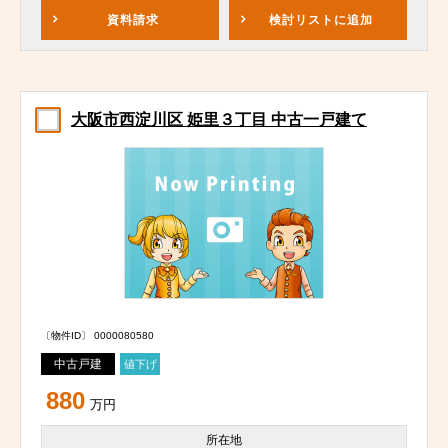
資料請求
検討リスト
に追加
大阪市西淀川区 姫里３丁目 中古一戸建て
〔物件ID〕 0000080580
中古戸建
値下げ
880
万円
所在地