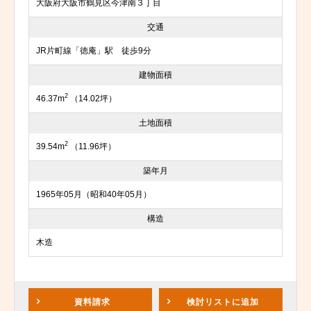
大阪府大阪市鶴見区今津南３丁目
交通
JR片町線「徳庵」駅 徒歩9分
建物面積
2
46.37m
（14.02坪）
土地面積
2
39.54m
（11.96坪）
築年月
1965年05月（昭和40年05月）
構造
木造
資料請求
検討リスト
に追加