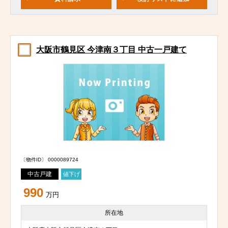
大阪市鶴見区 今津南３丁目 中古一戸建て
〔物件ID〕 0000089724
中古戸建
値下げ
990
万円
所在地