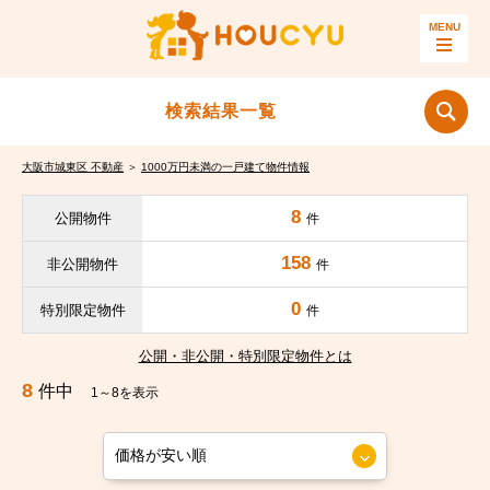
検索結果一覧
大阪市城東区 不動産
＞
1000万円未満の一戸建て物件情報
8
公開物件
件
158
非公開物件
件
0
特別限定物件
件
公開・非公開・特別限定物件とは
8
件中
1～8を表示