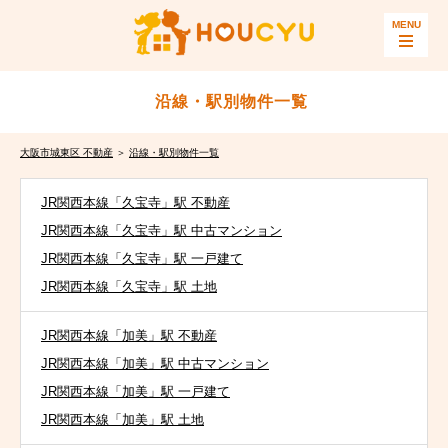
沿線・駅別物件一覧
大阪市城東区 不動産
＞
沿線・駅別物件一覧
JR関西本線「久宝寺」駅 不動産
JR関西本線「久宝寺」駅 中古マンション
JR関西本線「久宝寺」駅 一戸建て
JR関西本線「久宝寺」駅 土地
JR関西本線「加美」駅 不動産
JR関西本線「加美」駅 中古マンション
JR関西本線「加美」駅 一戸建て
JR関西本線「加美」駅 土地