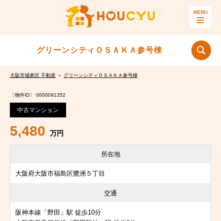
グリーンシティＯＳＡＫＡ参号棟
大阪市城東区 不動産
＞
グリーンシティＯＳＡＫＡ参号棟
〔物件ID〕 0000091352
中古マンション
5,480
万円
所在地
大阪府大阪市福島区鷺洲５丁目
交通
阪神本線「野田」駅 徒歩10分