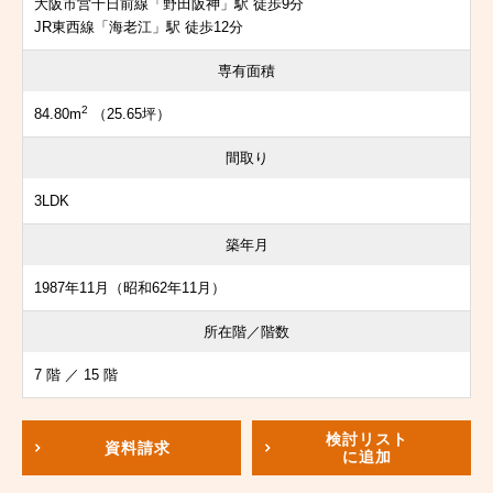
大阪市営千日前線「野田阪神」駅 徒歩9分
JR東西線「海老江」駅 徒歩12分
専有面積
2
84.80m
（25.65坪）
間取り
3LDK
築年月
1987年11月（昭和62年11月）
所在階／階数
7 階 ／ 15 階
検討リスト
資料請求
に追加