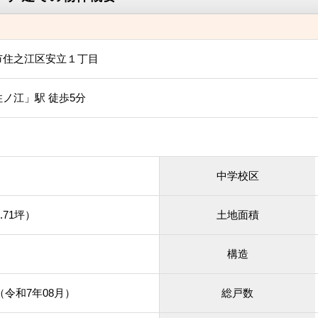
市住之江区安立１丁目
ノ江」駅 徒歩5分
中学校区
.71坪）
土地面積
構造
月（令和7年08月）
総戸数