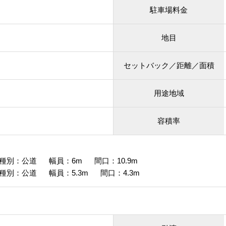
駐車場料金
地目
セットバック／距離／面積
用途地域
容積率
種別：公道 幅員：6m 間口：10.9m
別：公道 幅員：5.3m 間口：4.3m