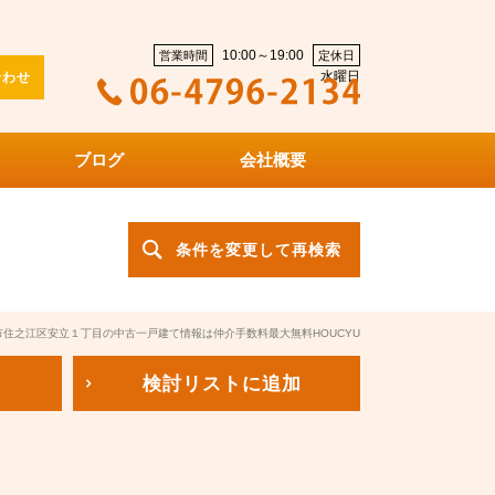
10:00～19:00
営業時間
定休日
水曜日
合わせ
ブログ
会社概要
条件を変更して再検索
市住之江区安立１丁目の中古一戸建て情報は仲介手数料最大無料HOUCYU
検討リスト
に追加