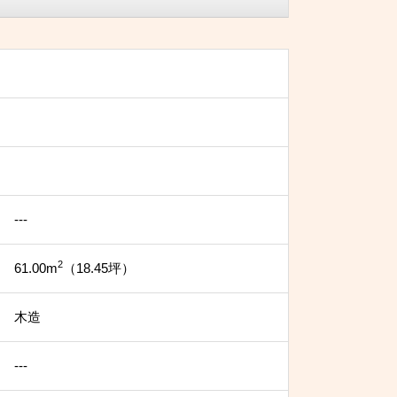
---
2
61.00m
（18.45坪）
木造
---