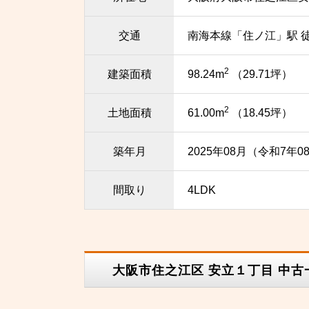
交通
南海本線「住ノ江」駅 
2
建築面積
98.24m
（29.71坪）
2
土地面積
61.00m
（18.45坪）
築年月
2025年08月（令和7年0
間取り
4LDK
大阪市住之江区 安立１丁目 中