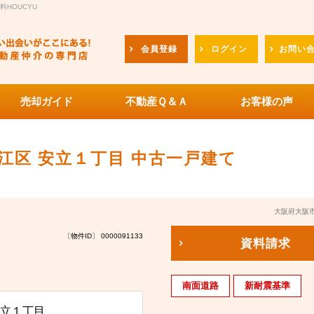
HOUCYU
会員登録
ログイン
お問い
売却ガイド
不動産Ｑ＆Ａ
お客様の声
江区 安立１丁目 中古一戸建て
大阪府大阪
〔物件ID〕 0000091133
資料請求
南面道路
新耐震基準
立１丁目