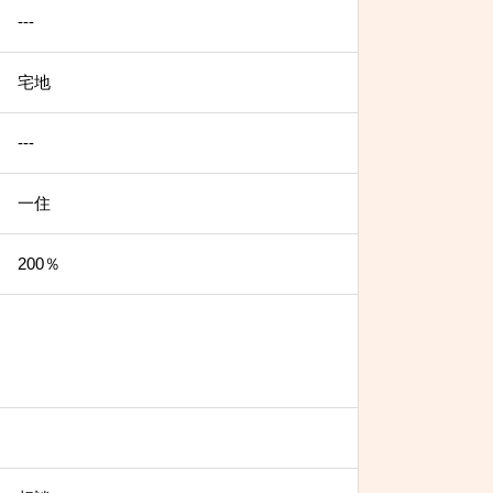
---
宅地
---
一住
200％