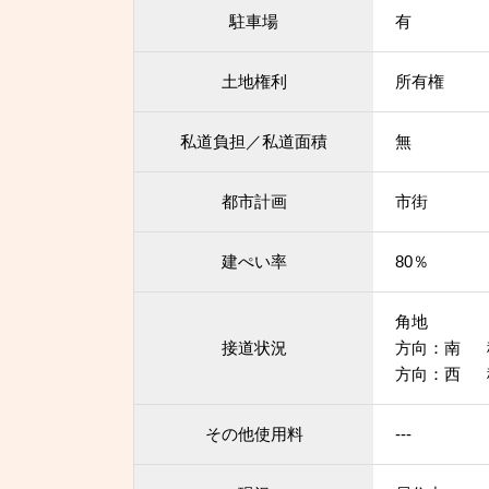
駐車場
有
土地権利
所有権
私道負担／私道面積
無
都市計画
市街
建ぺい率
80％
角地
接道状況
方向：南 
方向：西 種
その他使用料
---