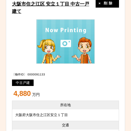
削除
大阪市住之江区 安立１丁目 中古一戸
建て
〔物件ID〕 0000091133
中古戸建
4,880
万円
所在地
大阪府大阪市住之江区安立１丁目
交通