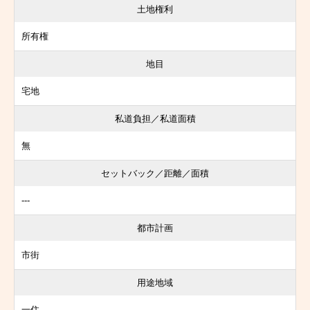
土地権利
所有権
地目
宅地
私道負担／私道面積
無
セットバック／距離／面積
---
都市計画
市街
用途地域
一住