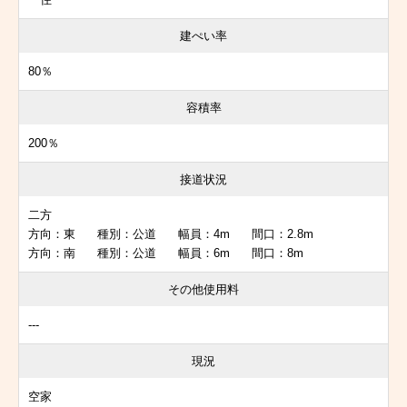
建ぺい率
80％
容積率
200％
接道状況
二方
方向：東 種別：公道 幅員：4m 間口：2.8m
方向：南 種別：公道 幅員：6m 間口：8m
その他使用料
---
現況
空家