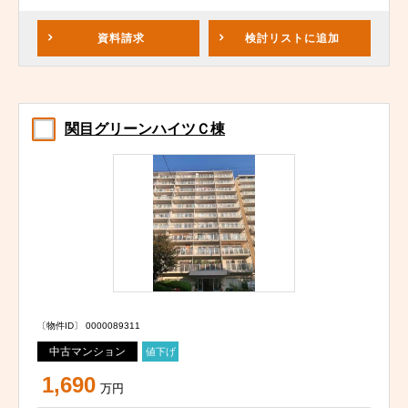
資料請求
検討リスト
に追加
関目グリーンハイツＣ棟
〔物件ID〕 0000089311
中古マンション
値下げ
1,690
万円