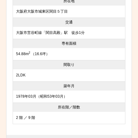
所在地
大阪府大阪市城東区関目５丁目
交通
大阪市営谷町線「関目高殿」駅 徒歩1分
専有面積
2
54.88m
（16.6坪）
間取り
2LDK
築年月
1978年03月（昭和53年03月）
所在階／階数
2 階 ／ 9 階