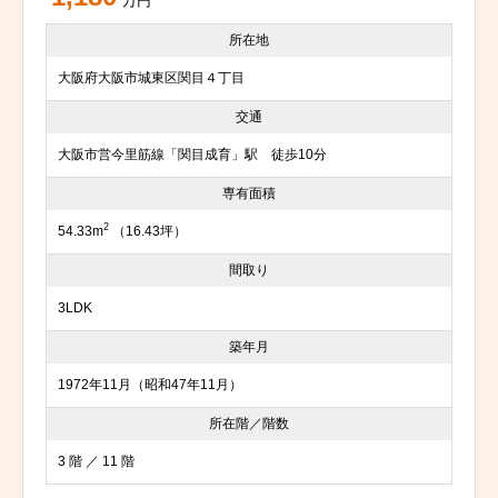
万円
所在地
大阪府大阪市城東区関目４丁目
交通
大阪市営今里筋線「関目成育」駅 徒歩10分
専有面積
2
54.33m
（16.43坪）
間取り
3LDK
築年月
1972年11月（昭和47年11月）
所在階／階数
3 階 ／ 11 階