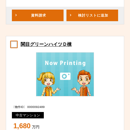
資料請求
検討リスト
に追加
関目グリーンハイツＤ棟
〔物件ID〕 0000092489
中古マンション
1,680
万円