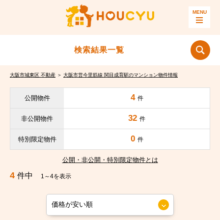
検索結果一覧
大阪市城東区 不動産
＞
大阪市営今里筋線 関目成育駅のマンション物件情報
4
公開物件
件
32
非公開物件
件
0
特別限定物件
件
公開・非公開・特別限定物件とは
4
件中
1～4を表示