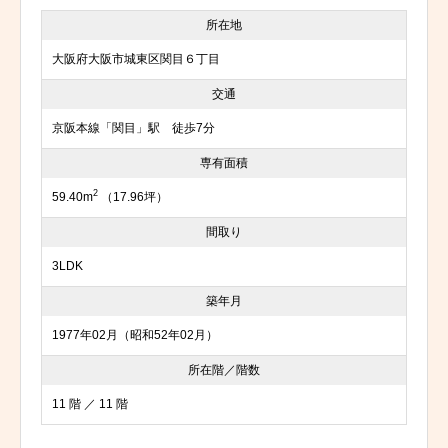
所在地
大阪府大阪市城東区関目６丁目
交通
京阪本線「関目」駅 徒歩7分
専有面積
2
59.40m
（17.96坪）
間取り
3LDK
築年月
1977年02月（昭和52年02月）
所在階／階数
11 階 ／ 11 階