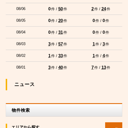
0
50
2
24
08/06
件 /
件
件 /
件
0
20
0
0
08/05
件 /
件
件 /
件
0
31
0
0
08/04
件 /
件
件 /
件
3
57
1
3
08/03
件 /
件
件 /
件
1
33
1
4
08/02
件 /
件
件 /
件
3
40
7
13
08/01
件 /
件
件 /
件
ニュース
物件検索
エリアから探す