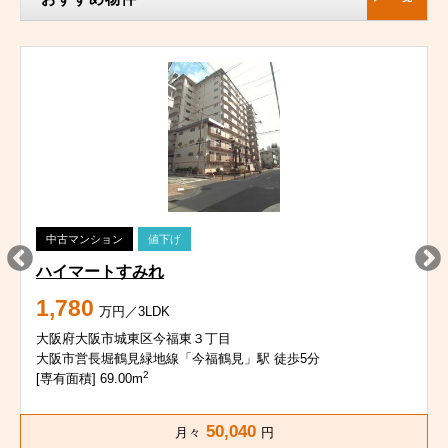
中古マンション
値下げ
ハイマートすみれ
1,780
万円／3LDK
大阪府大阪市城東区今福東３丁目
大阪市営長堀鶴見緑地線「今福鶴見」駅 徒歩5分
2
[専有面積] 69.00m
50,040
月々
円