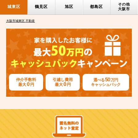
その他
城東区
鶴見区
旭区
都島区
大阪市
大阪市城東区 不動産
50
仲介手数料
引越し費用
選べる
万円
0
0
最大
円
最大
円
キャッシュバック