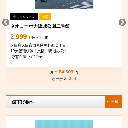
中古マンション
新着
ネオコーポ大阪城公園二号館
2,999
万円／2LDK
大阪府大阪市城東区鴫野西２丁目
JR大阪環状線「京橋」駅 徒歩7分
2
[専有面積] 57.12m
84,309
月々
円
0
ボーナス
円
値下げ物件
一覧