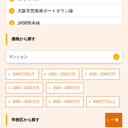
大阪市東淀川区
大阪市営南港ポートタウン線
大阪市東成区
JR関西本線
大阪市生野区
JRおおさか東線
大阪市旭区
価格から探す
JR大阪環状線
大阪市城東区
大阪市営長堀鶴見緑地線
大阪市阿倍野区
大阪市営四つ橋線
1000万円以下
1000～1500万円
1500～2000万円
大阪市住吉区
阪神なんば線
大阪市東住吉区
2000～2500万円
2500～3000万円
阪急神戸線
大阪市西成区
3000～3500万円
3500～4000万円
4000万円以上
大阪市営中央線
大阪市淀川区
学校区から探す
一覧
阪堺電軌阪堺線
大阪市鶴見区