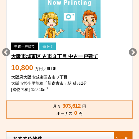
中古一戸建て
値下げ
大阪市城東区 古市３丁目 中古一戸建て
10,800
万円／6LDK
大阪府大阪市城東区古市３丁目
大阪市営今里筋線「新森古市」駅 徒歩2分
2
[建物面積] 139.10m
303,612
月々
円
0
ボーナス
円
おすすめ物件
一覧