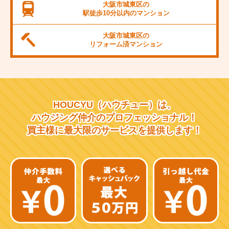
JR桜島線
大阪市城東区の
駅徒歩10分以内の
マンション
阪堺電軌上町線
大阪市城東区の
東海道新幹線
リフォーム済
マンション
大阪市営千日前線
阪急宝塚線
HOUCYU（ハウチュー）は、
阪急千里線
ハウジング仲介の
プロフェッショナル！
買主様に最大限のサービスを
提供します！
JR片町線
近鉄大阪線
近鉄南大阪線
京阪中之島線
近鉄難波線