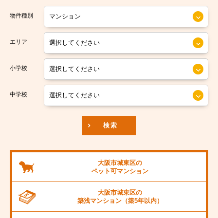
大阪市営今里筋線
大阪市住之江区
物件種別
大阪市営堺筋線
大阪市平野区
エリア
南海本線
大阪市北区
小学校
南海汐見橋線
大阪市中央区
京阪本線
中学校
JR東海道本線
検索
阪神本線
大阪市営御堂筋線
大阪市城東区の
ペット可
マンション
阪急京都線
大阪市城東区の
JR阪和線
築浅マンション
（築5年以内）