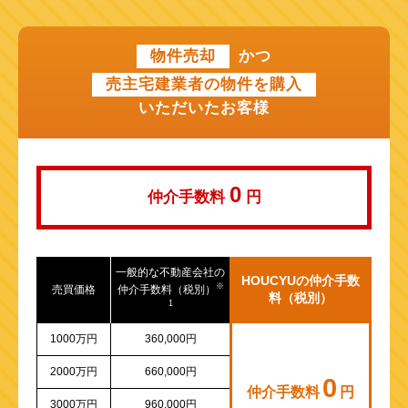
近鉄けいはんな線
物件売却
かつ
近鉄奈良線
売主宅建業者の物件を購入
近江鉄道本線
いただいたお客様
山陽新幹線
0
仲介手数料
円
一般的な不動産会社の
HOUCYUの仲介手数
※
売買価格
仲介手数料（税別）
料（税別）
1
1000万円
360,000円
2000万円
660,000円
0
仲介手数料
円
3000万円
960,000円