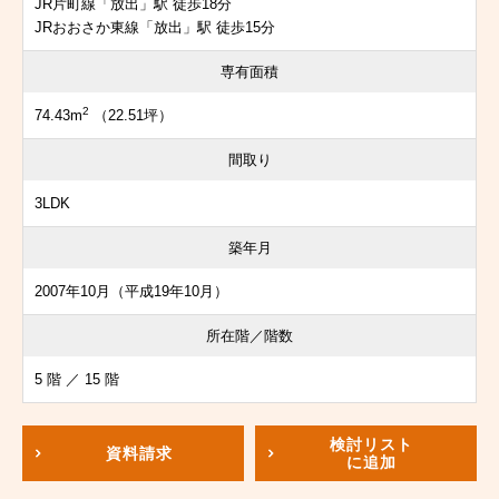
JR片町線「放出」駅 徒歩18分
JRおおさか東線「放出」駅 徒歩15分
専有面積
2
74.43m
（22.51坪）
間取り
3LDK
築年月
2007年10月（平成19年10月）
所在階／階数
5 階 ／ 15 階
検討リスト
資料請求
に追加