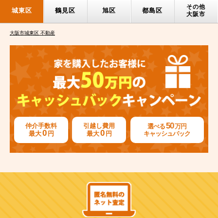
その他
城東区
鶴見区
旭区
都島区
大阪市
大阪市城東区 不動産
50
仲介手数料
引越し費用
選べる
万円
0
0
最大
円
最大
円
キャッシュバック