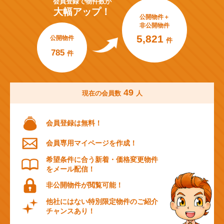
会員登録で
物件数が
大幅アップ！
公開物件＋
非公開物件
5,821
公開物件
件
785
件
49
現在の会員数
人
会員登録は無料！
会員専用マイページを作成！
希望条件に合う新着・価格変更物件
をメール配信！
非公開物件が閲覧可能！
他社にはない特別限定物件のご紹介
チャンスあり！