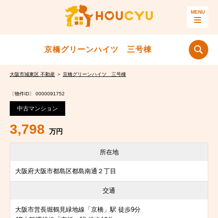
京橋グリーンハイツ 三号棟
大阪市城東区 不動産
＞
京橋グリーンハイツ 三号棟
〔物件ID〕 0000091752
中古マンション
3,798
万円
所在地
大阪府大阪市都島区都島南通２丁目
交通
大阪市営長堀鶴見緑地線「京橋」駅 徒歩9分