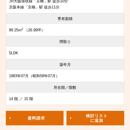
JR大阪環状線「京橋」駅 徒歩10分
京阪本線「京橋」駅 徒歩11分
専有面積
2
89.25m
（26.99坪）
間取り
5LDK
築年月
1983年07月（昭和58年07月）
所在階／階数
14 階 ／ 15 階
検討リスト
資料請求
に追加