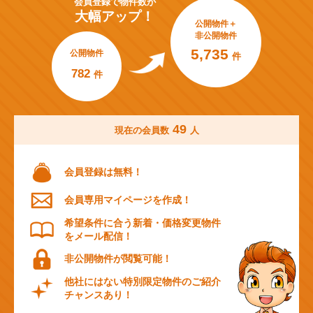
会員登録で
物件数が
大幅アップ！
公開物件＋
非公開物件
5,735
公開物件
件
782
件
49
現在の会員数
人
会員登録は無料！
会員専用マイページを作成！
希望条件に合う新着・価格変更物件
をメール配信！
非公開物件が閲覧可能！
他社にはない特別限定物件のご紹介
チャンスあり！