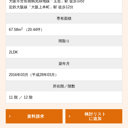
大阪市営長堀鶴見緑地線「玉造」駅 徒歩10分
近鉄大阪線「大阪上本町」駅 徒歩12分
専有面積
2
67.58m
（20.44坪）
間取り
2LDK
築年月
2016年03月（平成28年03月）
所在階／階数
11 階 ／ 12 階
検討リスト
資料請求
に追加