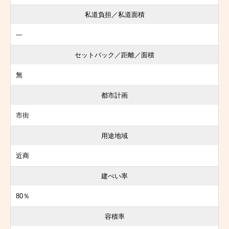
私道負担／私道面積
---
セットバック／距離／面積
無
都市計画
市街
用途地域
近商
建ぺい率
80％
容積率