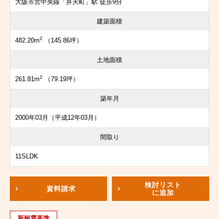
大阪市営中央線「弁天町」駅 徒歩9分
建築面積
2
482.20m
（145.86坪）
土地面積
2
261.81m
（79.19坪）
築年月
2000年03月（平成12年03月）
間取り
11SLDK
検討リスト
資料請求
に追加
新耐震基準