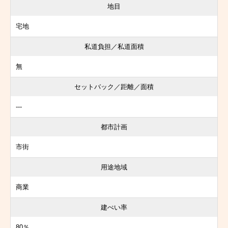
地目
宅地
私道負担／私道面積
無
セットバック／距離／面積
---
都市計画
市街
用途地域
商業
建ぺい率
80％