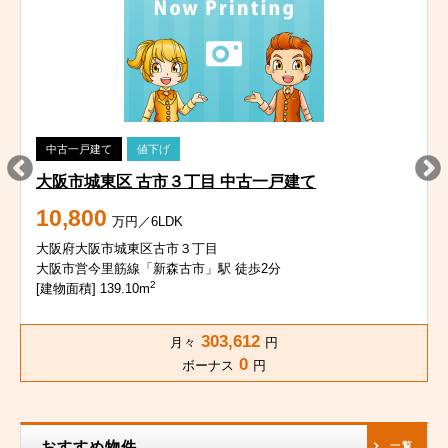
中古一戸建て
値下げ
大阪市城東区 古市３丁目 中古一戸建て
10,800
万円／6LDK
大阪府大阪市城東区古市３丁目
大阪市営今里筋線「新森古市」駅 徒歩2分
2
[建物面積] 139.10m
303,612
月々
円
0
ボーナス
円
おすすめ物件
一覧