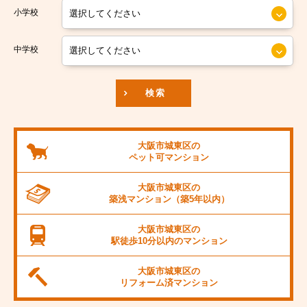
小学校
南海汐見橋線
大阪市中央区
京阪本線
中学校
JR東海道本線
検索
阪神本線
大阪市営御堂筋線
大阪市城東区の
ペット可
マンション
阪急京都線
大阪市城東区の
JR阪和線
築浅マンション
（築5年以内）
JR桜島線
大阪市城東区の
駅徒歩10分以内の
マンション
阪堺電軌上町線
大阪市城東区の
東海道新幹線
リフォーム済
マンション