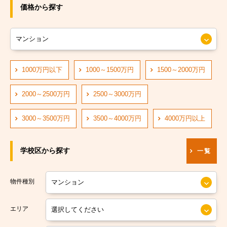
JRおおさか東線
大阪市旭区
価格から探す
JR大阪環状線
大阪市城東区
大阪市営長堀鶴見緑地線
大阪市阿倍野区
大阪市営四つ橋線
1000万円以下
1000～1500万円
1500～2000万円
大阪市住吉区
阪神なんば線
大阪市東住吉区
2000～2500万円
2500～3000万円
阪急神戸線
大阪市西成区
3000～3500万円
3500～4000万円
4000万円以上
大阪市営中央線
大阪市淀川区
学校区から探す
一覧
阪堺電軌阪堺線
大阪市鶴見区
大阪市営今里筋線
大阪市住之江区
物件種別
大阪市営堺筋線
大阪市平野区
エリア
南海本線
大阪市北区