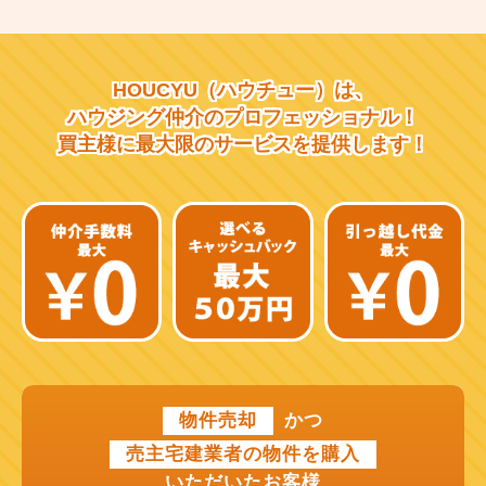
大阪市営千日前線
阪急宝塚線
HOUCYU（ハウチュー）は、
阪急千里線
ハウジング仲介の
プロフェッショナル！
買主様に最大限のサービスを
提供します！
JR片町線
近鉄大阪線
近鉄南大阪線
京阪中之島線
近鉄難波線
近鉄けいはんな線
物件売却
かつ
近鉄奈良線
売主宅建業者の物件を購入
近江鉄道本線
いただいたお客様