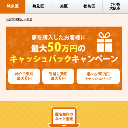
その他
城東区
鶴見区
旭区
都島区
大阪市
大阪市城東区 不動産
50
仲介手数料
引越し費用
選べる
万円
0
0
最大
円
最大
円
キャッシュバック