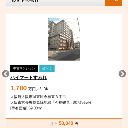
中古マンション
値下げ
ハイマートすみれ
1,780
万円／3LDK
大阪府大阪市城東区今福東３丁目
大阪市営長堀鶴見緑地線「今福鶴見」駅 徒歩5分
2
[専有面積] 69.00m
50,040
月々
円