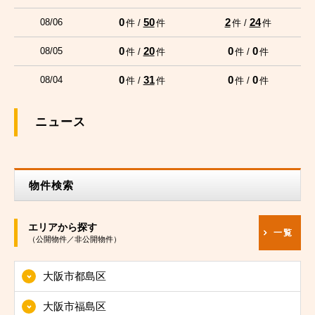
0
50
2
24
08/06
件 /
件
件 /
件
0
20
0
0
08/05
件 /
件
件 /
件
0
31
0
0
08/04
件 /
件
件 /
件
ニュース
物件検索
エリアから探す
一覧
（公開物件／非公開物件）
大阪市都島区
大阪市福島区