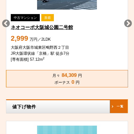
中古マンション
新着
ネオコーポ大阪城公園二号館
2,999
万円／2LDK
大阪府大阪市城東区鴫野西２丁目
JR大阪環状線「京橋」駅 徒歩7分
2
[専有面積] 57.12m
84,309
月々
円
0
ボーナス
円
値下げ物件
一覧