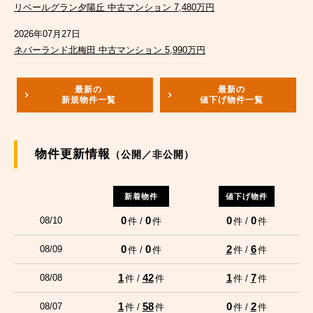
リベールグラン夕陽丘 中古マンション 7,480万円
2026年07月27日
ネバーランド北梅田 中古マンション 5,990万円
最新の
最新の
新規物件一覧
値下げ物件一覧
物件更新情報
（公開／非公開）
新着物件
値下げ物件
0
0
0
0
08/10
件 /
件
件 /
件
0
0
2
6
08/09
件 /
件
件 /
件
1
42
1
7
08/08
件 /
件
件 /
件
1
58
0
2
08/07
件 /
件
件 /
件