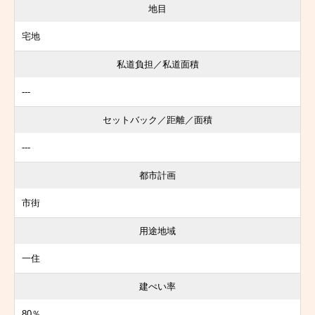
地目
宅地
私道負担／私道面積
---
セットバック／距離／面積
---
都市計画
市街
用途地域
一住
建ぺい率
80％