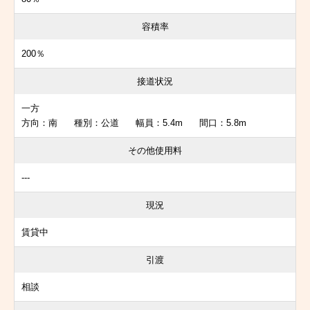
容積率
200％
接道状況
一方
方向：南 種別：公道 幅員：5.4m 間口：5.8m
その他使用料
---
現況
賃貸中
引渡
相談