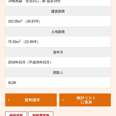
JR桜島線「安治川口」駅 徒歩18分
建築面積
2
102.05m
（30.87坪）
土地面積
2
75.55m
（22.85坪）
築年月
2018年02月（平成30年02月）
間取り
4LDK
検討リスト
資料請求
に追加
南面道路
新耐震基準