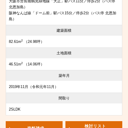
大阪市営長堀鶴見緑地線「大正」駅バス11分／停歩2分（バス停
北恩加島）
阪神なんば線「ドーム前」駅バス15分／停歩2分（バス停 北恩加
島）
建築面積
2
82.61m
（24.98坪）
土地面積
2
46.51m
（14.06坪）
築年月
2019年11月（令和元年11月）
間取り
2SLDK
検討リスト