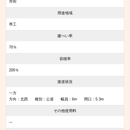
市街
用途地域
準工
建ぺい率
70％
容積率
200％
接道状況
一方
方向：北西 種別：公道 幅員：6m 間口：5.3m
その他使用料
---