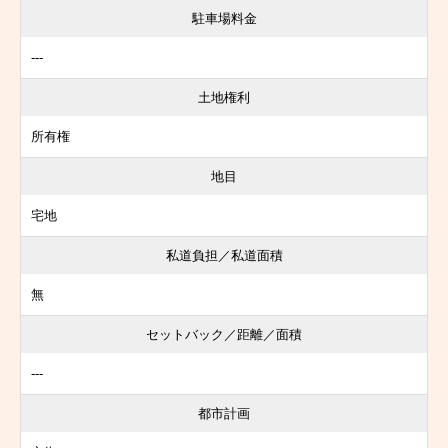
駐車場料金
---
土地権利
所有権
地目
宅地
私道負担／私道面積
無
セットバック／距離／面積
---
都市計画