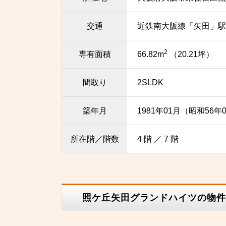
交通
近鉄南大阪線「矢田」駅
2
専有面積
66.82m
（20.21坪）
間取り
2SLDK
築年月
1981年01月（昭和56年
所在階／階数
4 階 ／ 7 階
照ケ丘矢田グランドハイツの物件