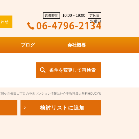
10:00～19:00
営業時間
定休日
水曜日
合わせ
ブログ
会社概要
条件を変更して再検索
照ケ丘矢田１丁目の中古マンション情報は仲介手数料最大無料HOUCYU
検討リスト
に追加