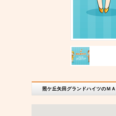
照ケ丘矢田グランドハイツのＭＡ