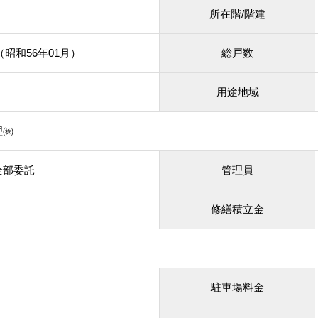
所在階/階建
月（昭和56年01月）
総戸数
用途地域
理㈱
全部委託
管理員
修繕積立金
駐車場料金