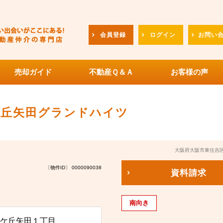
会員登録
ログイン
お問い
売却ガイド
不動産Ｑ＆Ａ
お客様の声
ケ丘矢田グランドハイツ
大阪府大阪市東住吉区
〔物件ID〕 0000090038
資料請求
南向き
ケ丘矢田１丁目