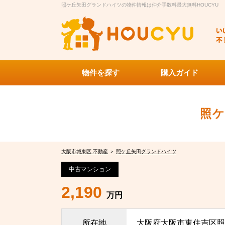
照ケ丘矢田グランドハイツの物件情報は仲介手数料最大無料HOUCYU
物件を探す
購入ガイド
照
大阪市城東区 不動産
＞
照ケ丘矢田グランドハイツ
中古マンション
2,190
万円
所在地
大阪府大阪市東住吉区照