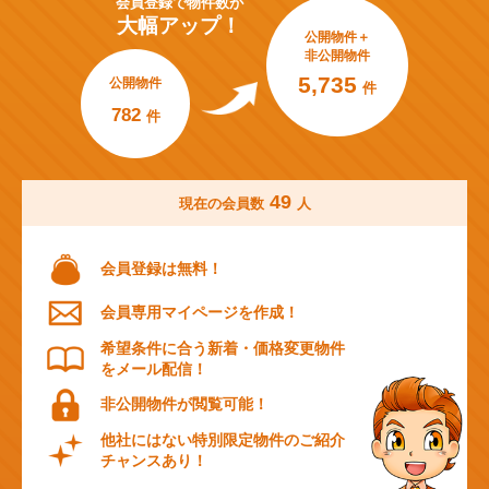
会員登録で
物件数が
大幅アップ！
公開物件＋
非公開物件
5,735
公開物件
件
782
件
49
現在の会員数
人
会員登録は無料！
会員専用マイページを作成！
希望条件に合う新着・価格変更物件
をメール配信！
非公開物件が閲覧可能！
他社にはない特別限定物件のご紹介
チャンスあり！