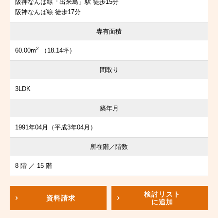
阪神なんば線「出来島」駅 徒歩15分
阪神なんば線 徒歩17分
専有面積
2
60.00m
（18.14坪）
間取り
3LDK
築年月
1991年04月（平成3年04月）
所在階／階数
8 階 ／ 15 階
検討リスト
資料請求
に追加