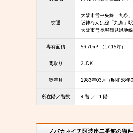
大阪市営中央線「九条」
交通
阪神なんば線「九条」駅 
大阪市営長堀鶴見緑地線
2
専有面積
56.70m
（17.15坪）
間取り
2LDK
築年月
1983年03月（昭和58年
所在階／階数
4 階 ／ 11 階
ノバカネイチ阿波座二番館の物件