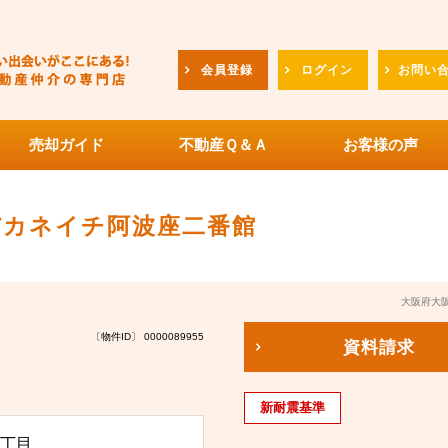
会員登録
ログイン
お問い
売却ガイド
不動産Ｑ＆Ａ
お客様の声
バカネイチ阿波座二番館
大阪府大
〔物件ID〕 0000089955
資料請求
新耐震基準
丁目