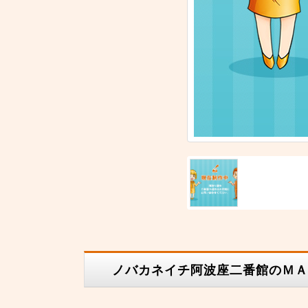
ノバカネイチ阿波座二番館のＭＡ