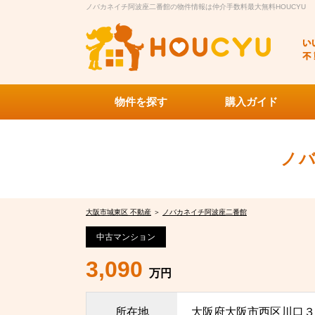
ノバカネイチ阿波座二番館の物件情報は仲介手数料最大無料HOUCYU
物件を探す
購入ガイド
ノ
大阪市城東区 不動産
＞
ノバカネイチ阿波座二番館
中古マンション
3,090
万円
所在地
大阪府大阪市西区川口３