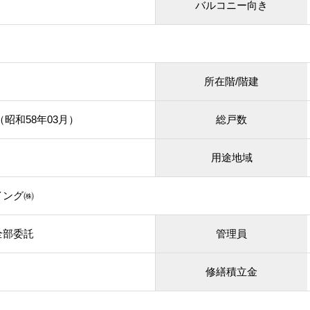
バルコニー向き
所在階/階建
月（昭和58年03月）
総戸数
用途地域
イング㈱
全部委託
管理員
修繕積立金