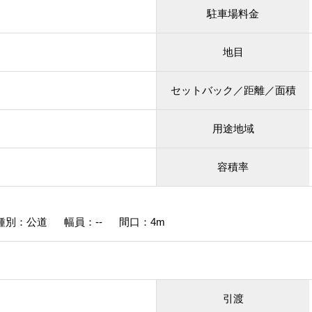
駐車場料金
地目
セットバック／距離／面積
用途地域
容積率
種別：公道 幅員：-- 間口：4m
引渡