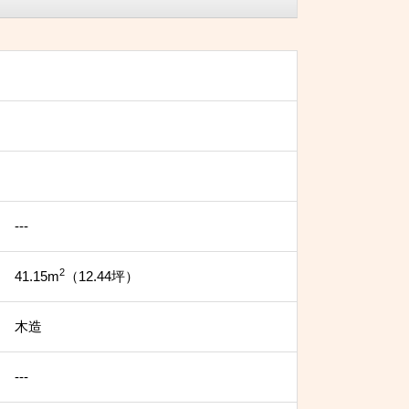
---
2
41.15m
（12.44坪）
木造
---