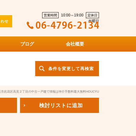
10:00～19:00
営業時間
定休日
水曜日
合わせ
ブログ
会社概要
条件を変更して再検索
阪市此花区高見２丁目の中古一戸建て情報は仲介手数料最大無料HOUCYU
検討リスト
に追加