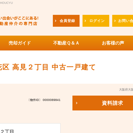
OUCYU
会員登録
ログイン
お問い
売却ガイド
不動産Ｑ＆Ａ
お客様の声
区 高見２丁目 中古一戸建て
大阪府大
〔物件ID〕 0000089841
資料請求
２丁目