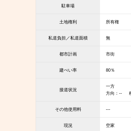
駐車場
土地権利
所有権
私道負担／私道面積
無
都市計画
市街
建ぺい率
80％
一方
接道状況
方向：-- 
その他使用料
---
現況
空家