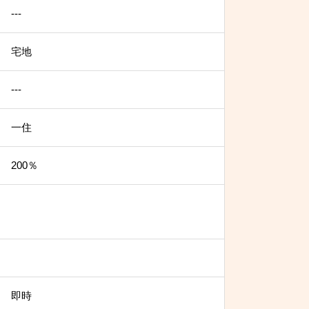
---
宅地
---
一住
200％
即時