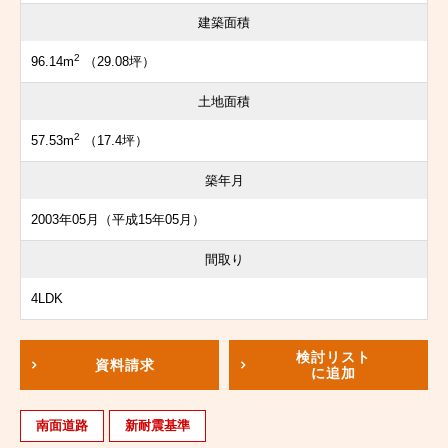
建築面積
2
96.14m
（29.08坪）
土地面積
2
57.53m
（17.4坪）
築年月
2003年05月（平成15年05月）
間取り
4LDK
検討リスト
資料請求
に追加
南面道路
新耐震基準