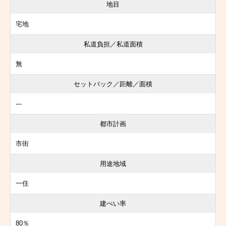
地目
宅地
私道負担／私道面積
無
セットバック／距離／面積
---
都市計画
市街
用途地域
一住
建ぺい率
80％