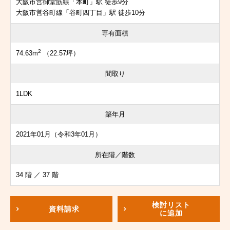
大阪市営御堂筋線「本町」駅 徒歩9分
大阪市営谷町線「谷町四丁目」駅 徒歩10分
専有面積
2
74.63m
（22.57坪）
間取り
1LDK
築年月
2021年01月（令和3年01月）
所在階／階数
34 階 ／ 37 階
検討リスト
資料請求
に追加