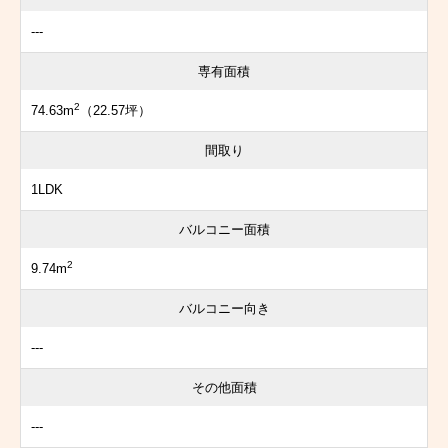
---
専有面積
2
74.63m
（22.57坪）
間取り
1LDK
バルコニー面積
2
9.74m
バルコニー向き
---
その他面積
---