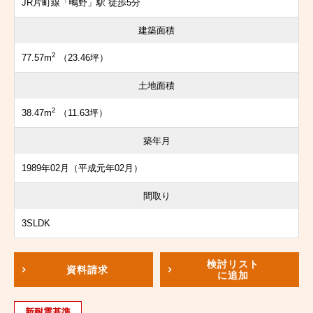
JR片町線「鴫野」駅 徒歩5分
建築面積
2
77.57m
（23.46坪）
土地面積
2
38.47m
（11.63坪）
築年月
1989年02月（平成元年02月）
間取り
3SLDK
検討リスト
資料請求
に追加
新耐震基準