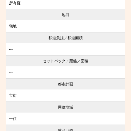
所有権
地目
宅地
私道負担／私道面積
---
セットバック／距離／面積
---
都市計画
市街
用途地域
一住
建ぺい率