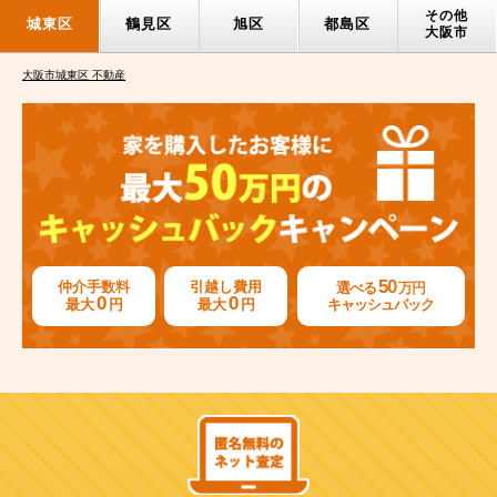
その他
城東区
鶴見区
旭区
都島区
大阪市
大阪市城東区 不動産
50
仲介手数料
引越し費用
選べる
万円
0
0
最大
円
最大
円
キャッシュバック