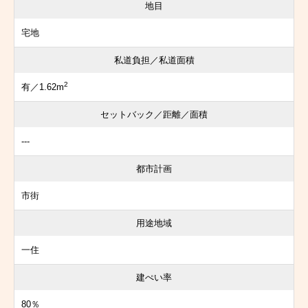
地目
宅地
私道負担／私道面積
2
有／1.62m
セットバック／距離／面積
---
都市計画
市街
用途地域
一住
建ぺい率
80％