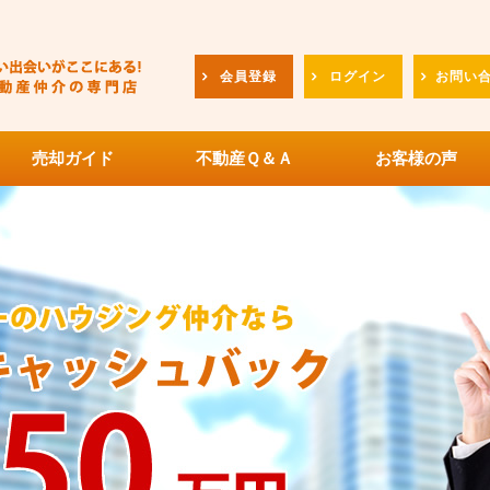
会員登録
ログイン
お問い
売却ガイド
不動産Ｑ＆Ａ
お客様の声