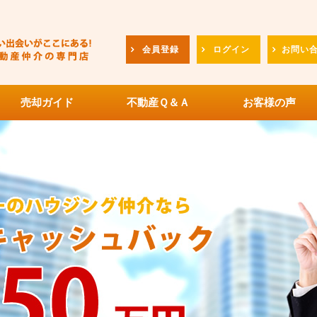
会員登録
ログイン
お問い
売却ガイド
不動産Ｑ＆Ａ
お客様の声