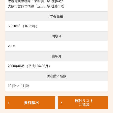
阪堺電軌阪堺線「東粉浜」駅 徒歩3分
大阪市営四つ橋線「玉出」駅 徒歩10分
専有面積
2
55.50m
（16.78坪）
間取り
2LDK
築年月
2000年06月（平成12年06月）
所在階／階数
10 階 ／ 11 階
検討リスト
資料請求
に追加