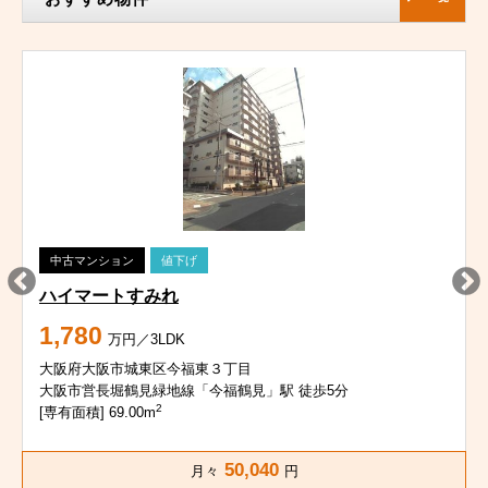
中古マンション
値下げ
ハイマートすみれ
1,780
万円／3LDK
大阪府大阪市城東区今福東３丁目
大阪市営長堀鶴見緑地線「今福鶴見」駅 徒歩5分
2
[専有面積] 69.00m
50,040
月々
円