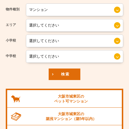
大阪市営今里筋線
大阪市住之江区
物件種別
大阪市営堺筋線
大阪市平野区
エリア
南海本線
大阪市北区
小学校
南海汐見橋線
大阪市中央区
京阪本線
中学校
JR東海道本線
検索
阪神本線
大阪市営御堂筋線
大阪市城東区の
ペット可
マンション
阪急京都線
大阪市城東区の
JR阪和線
築浅マンション
（築5年以内）