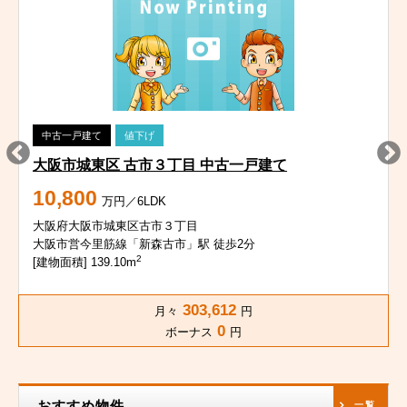
中古一戸建て
値下げ
大阪市城東区 古市３丁目 中古一戸建て
10,800
万円／6LDK
大阪府大阪市城東区古市３丁目
大阪市営今里筋線「新森古市」駅 徒歩2分
2
[建物面積] 139.10m
303,612
月々
円
0
ボーナス
円
おすすめ物件
一覧