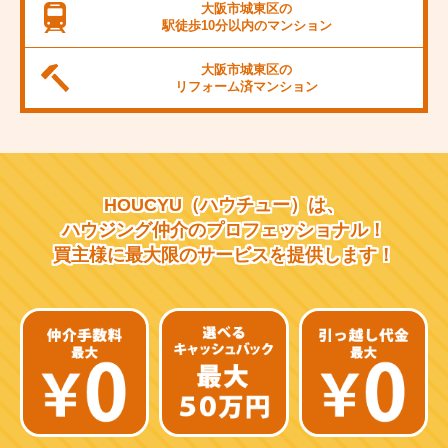
JR桜島線
大阪市城東区の
駅徒歩10分以内の
マンション
阪堺電軌上町線
大阪市城東区の
東海道新幹線
リフォーム済
マンション
大阪市営千日前線
阪急宝塚線
HOUCYU（ハウチュー）は、
阪急千里線
ハウジング仲介の
プロフェッショナル！
買主様に最大限のサービスを
提供します！
JR片町線
近鉄大阪線
近鉄南大阪線
京阪中之島線
近鉄難波線