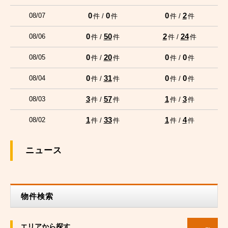
0
0
0
2
08/07
件 /
件
件 /
件
0
50
2
24
08/06
件 /
件
件 /
件
0
20
0
0
08/05
件 /
件
件 /
件
0
31
0
0
08/04
件 /
件
件 /
件
3
57
1
3
08/03
件 /
件
件 /
件
1
33
1
4
08/02
件 /
件
件 /
件
ニュース
物件検索
エリアから探す