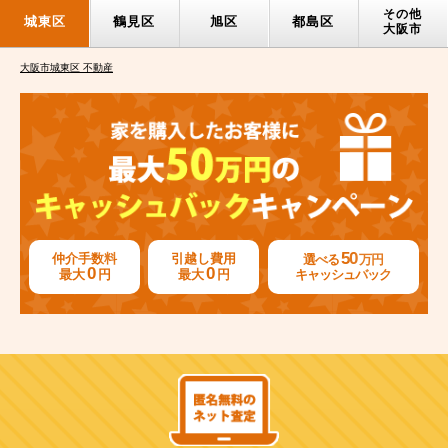
その他
城東区
鶴見区
旭区
都島区
大阪市
大阪市城東区 不動産
50
仲介手数料
引越し費用
選べる
万円
0
0
最大
円
最大
円
キャッシュバック