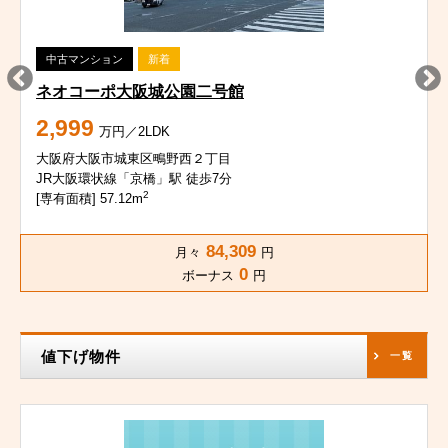
中古マンション
新着
ネオコーポ大阪城公園二号館
2,999
万円／2LDK
大阪府大阪市城東区鴫野西２丁目
JR大阪環状線「京橋」駅 徒歩7分
2
[専有面積] 57.12m
84,309
月々
円
0
ボーナス
円
値下げ物件
一覧