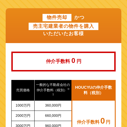
近鉄けいはんな線
物件売却
かつ
近鉄奈良線
売主宅建業者の物件を購入
近江鉄道本線
いただいたお客様
山陽新幹線
0
仲介手数料
円
一般的な不動産会社の
HOUCYUの仲介手数
※
売買価格
仲介手数料（税別）
料（税別）
1
1000万円
360,000円
2000万円
660,000円
0
仲介手数料
円
3000万円
960,000円