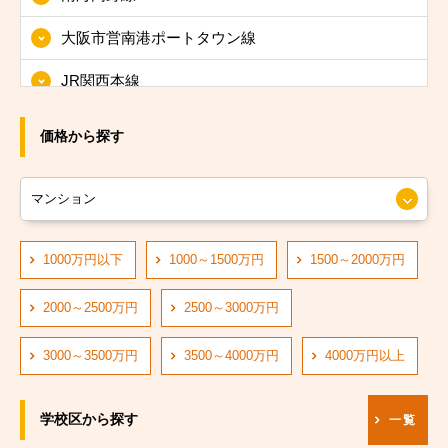
大阪市東淀川区
大阪市営南港ポートタウン線
大阪市東成区
JR関西本線
大阪市生野区
JRおおさか東線
大阪市旭区
価格から探す
JR大阪環状線
大阪市城東区
大阪市営長堀鶴見緑地線
大阪市阿倍野区
大阪市営四つ橋線
1000万円以下
1000～1500万円
1500～2000万円
大阪市住吉区
阪神なんば線
大阪市東住吉区
2000～2500万円
2500～3000万円
阪急神戸線
大阪市西成区
3000～3500万円
3500～4000万円
4000万円以上
大阪市営中央線
大阪市淀川区
学校区から探す
一覧
阪堺電軌阪堺線
大阪市鶴見区