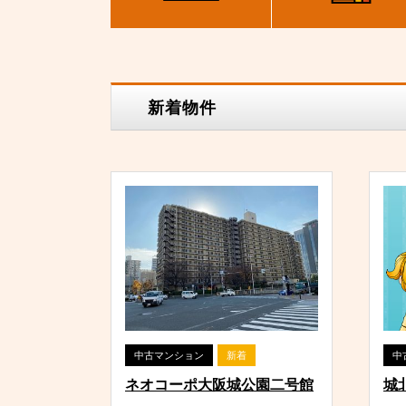
新着物件
中古マンション
新着
中
ネオコーポ大阪城公園二号館
城