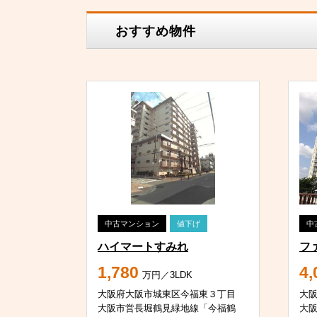
おすすめ物件
中古マンション
値下げ
中
ハイマートすみれ
フ
1,780
4,
万円／3LDK
大阪府大阪市城東区今福東３丁目
大
大阪市営長堀鶴見緑地線「今福鶴
大