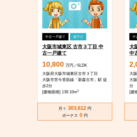
中古一戸建て
値下げ
中
大阪市城東区 古市３丁目 中
大
古一戸建て
中
10,800
2,
万円／6LDK
大阪府大阪市城東区古市３丁目
大
大阪市営今里筋線「新森古市」駅 徒
大阪
歩2分
分
2
[建物面積] 139.10m
[建物
303,612
月々
円
0
ボーナス
円