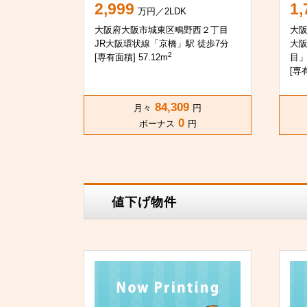
2,999
1,
万円／2LDK
大阪府大阪市城東区鴫野西２丁目
大
JR大阪環状線「京橋」駅 徒歩7分
大
2
[専有面積] 57.12m
目」
[専有
84,309
月々
円
0
ボーナス
円
値下げ物件