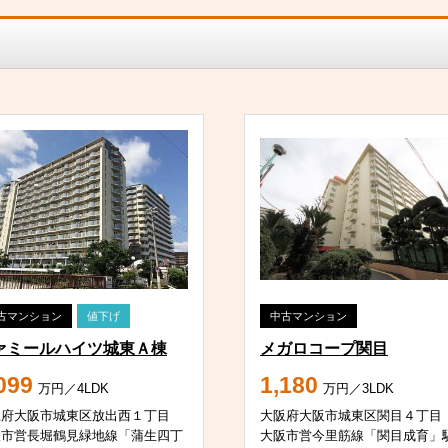
古マンション
値下げ
中古マンション
ァミールハイツ城東Ａ棟
メガロコープ関目
099
1,180
万円／4LDK
万円／3LDK
阪府大阪市城東区放出西１丁目
大阪府大阪市城東区関目４丁目
阪市営長堀鶴見緑地線「蒲生四丁
大阪市営今里筋線「関目成育」駅