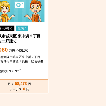
古一戸建て
値下げ
阪市城東区 東中浜２丁目
古一戸建て
080
万円／4SLDK
阪府大阪市城東区東中浜２丁目
市営今里筋線「緑橋」駅 徒歩5
2
面積] 93.69m
58,473
月々
円
0
ボーナス
円