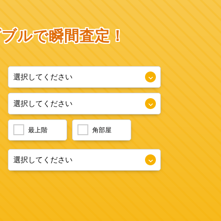
ダブルで瞬間査定！
最上階
角部屋