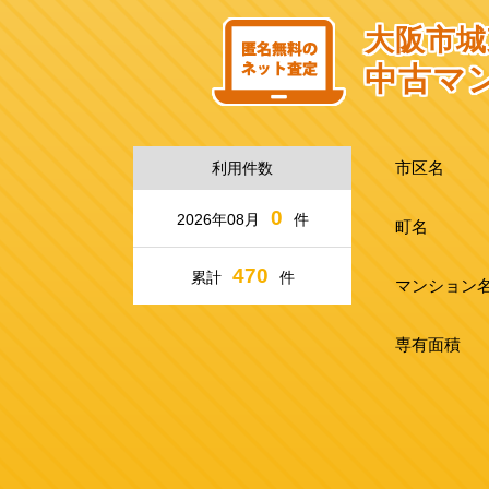
大阪市城
中古マ
市区名
利用件数
0
2026年08月
件
町名
470
累計
件
マンション
専有面積