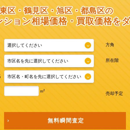
東区・鶴見区・旭区・都島区の
ンション相場価格・
買取価格を
方角
所在階
名
2
m
売却予定
無料瞬間査定