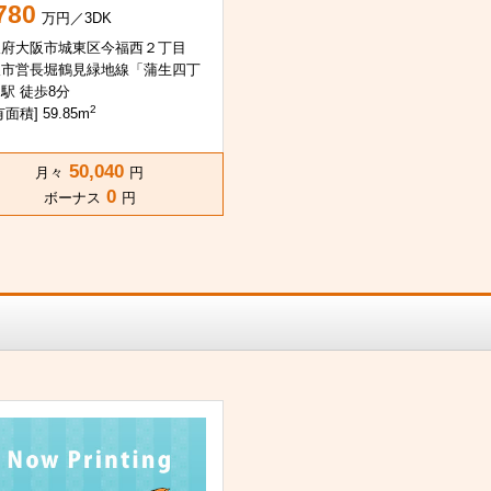
780
万円／3DK
阪府大阪市城東区今福西２丁目
阪市営長堀鶴見緑地線「蒲生四丁
駅 徒歩8分
2
面積] 59.85m
50,040
月々
円
0
ボーナス
円