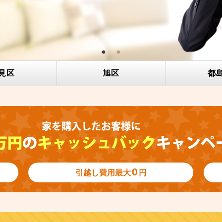
見区
旭区
都
0
引越し費用
最大
円