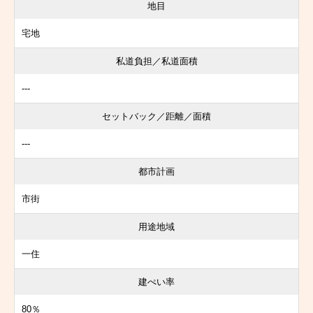
地目
宅地
私道負担／私道面積
---
セットバック／距離／面積
---
都市計画
市街
用途地域
一住
建ぺい率
80％