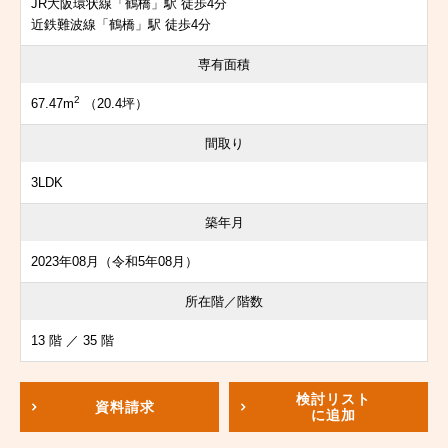
JR大阪環状線「鶴橋」駅 徒歩4分
近鉄難波線「鶴橋」駅 徒歩4分
専有面積
2
67.47m
（20.4坪）
間取り
3LDK
築年月
2023年08月（令和5年08月）
所在階／階数
13 階 ／ 35 階
検討リスト
資料請求
に追加