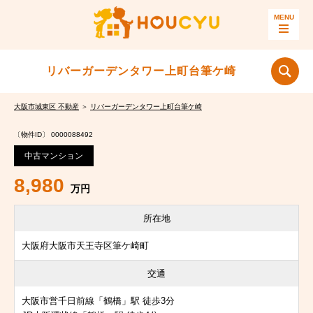
リバーガーデンタワー上町台筆ケ崎
大阪市城東区 不動産
＞
リバーガーデンタワー上町台筆ケ崎
〔物件ID〕 0000088492
中古マンション
8,980
万円
所在地
大阪府大阪市天王寺区筆ケ崎町
交通
大阪市営千日前線「鶴橋」駅 徒歩3分