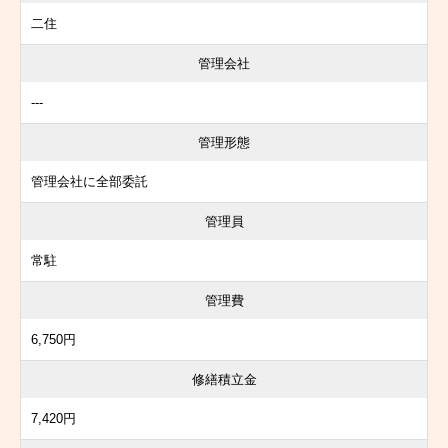
二住
管理会社
---
管理形態
管理会社に全部委託
管理員
常駐
管理費
6,750円
修繕積立金
7,420円