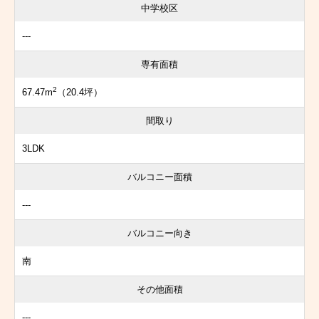
中学校区
---
専有面積
2
67.47m
（20.4坪）
間取り
3LDK
バルコニー面積
---
バルコニー向き
南
その他面積
---