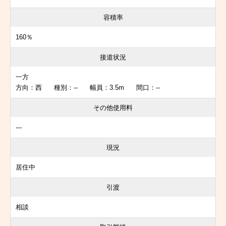
容積率
160％
接道状況
一方
方向：西 種別：-- 幅員：3.5m 間口：--
その他使用料
---
現況
居住中
引渡
相談