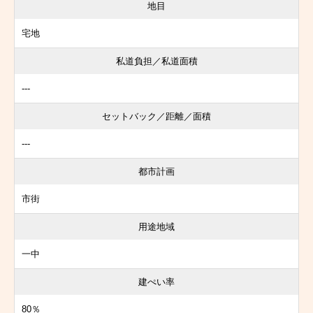
地目
宅地
私道負担／私道面積
---
セットバック／距離／面積
---
都市計画
市街
用途地域
一中
建ぺい率
80％