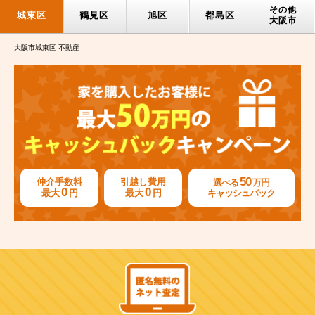
その他
城東区
鶴見区
旭区
都島区
大阪市
大阪市城東区 不動産
50
仲介手数料
引越し費用
選べる
万円
0
0
最大
円
最大
円
キャッシュバック