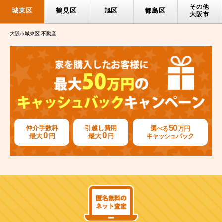
その他
城東区
鶴見区
旭区
都島区
大阪市
大阪市城東区 不動産
50
仲介手数料
引越し費用
選べる
万円
0
0
最大
円
最大
円
キャッシュバック