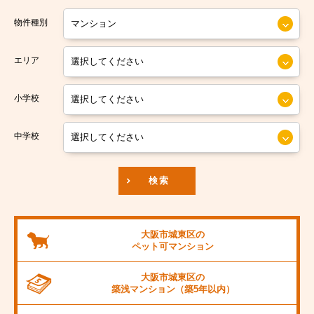
大阪市営今里筋線
大阪市住之江区
物件種別
大阪市営堺筋線
大阪市平野区
エリア
南海本線
大阪市北区
小学校
南海汐見橋線
大阪市中央区
京阪本線
中学校
JR東海道本線
検索
阪神本線
大阪市営御堂筋線
大阪市城東区の
ペット可
マンション
阪急京都線
大阪市城東区の
JR阪和線
築浅マンション
（築5年以内）