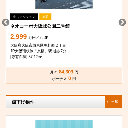
中古マンション
新着
ネオコーポ大阪城公園二号館
2,999
万円／2LDK
大阪府大阪市城東区鴫野西２丁目
JR大阪環状線「京橋」駅 徒歩7分
2
[専有面積] 57.12m
84,309
月々
円
0
ボーナス
円
値下げ物件
一覧