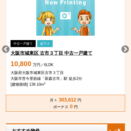
中古一戸建て
値下げ
大阪市城東区 古市３丁目 中古一戸建て
10,800
万円／6LDK
大阪府大阪市城東区古市３丁目
大阪市営今里筋線「新森古市」駅 徒歩2分
2
[建物面積] 139.10m
303,612
月々
円
0
ボーナス
円
おすすめ物件
一覧