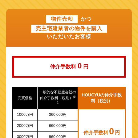
近鉄けいはんな線
物件売却
かつ
近鉄奈良線
売主宅建業者の物件を購入
近江鉄道本線
いただいたお客様
山陽新幹線
0
仲介手数料
円
一般的な不動産会社の
HOUCYUの仲介手数
※
売買価格
仲介手数料（税別）
料（税別）
1
1000万円
360,000円
2000万円
660,000円
0
仲介手数料
円
3000万円
960,000円