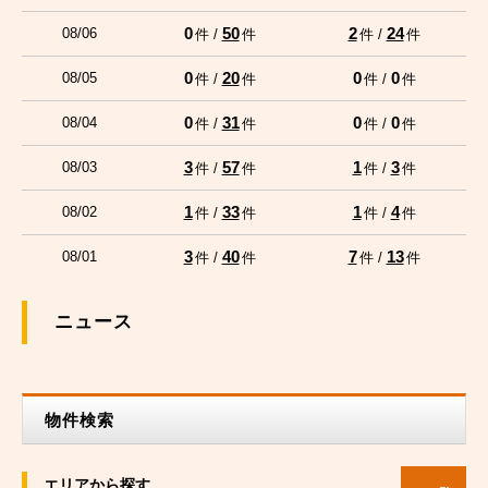
0
50
2
24
08/06
件 /
件
件 /
件
0
20
0
0
08/05
件 /
件
件 /
件
0
31
0
0
08/04
件 /
件
件 /
件
3
57
1
3
08/03
件 /
件
件 /
件
1
33
1
4
08/02
件 /
件
件 /
件
3
40
7
13
08/01
件 /
件
件 /
件
ニュース
物件検索
エリアから探す