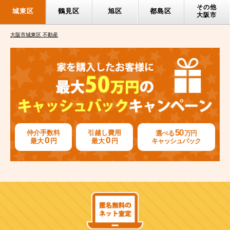
その他
城東区
鶴見区
旭区
都島区
大阪市
大阪市城東区 不動産
50
仲介手数料
引越し費用
選べる
万円
0
0
最大
円
最大
円
キャッシュバック