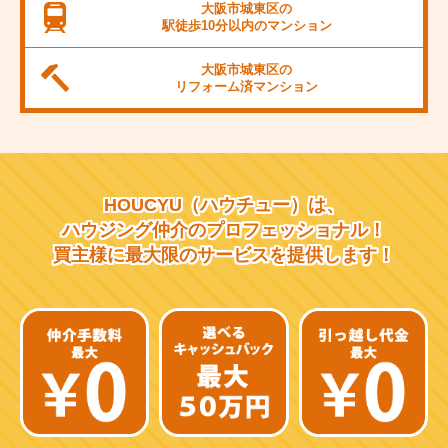
JR桜島線
大阪市城東区の
駅徒歩10分以内の
マンション
阪堺電軌上町線
大阪市城東区の
東海道新幹線
リフォーム済
マンション
大阪市営千日前線
阪急宝塚線
HOUCYU（ハウチュー）は、
阪急千里線
ハウジング仲介の
プロフェッショナル！
買主様に最大限のサービスを
提供します！
JR片町線
近鉄大阪線
近鉄南大阪線
京阪中之島線
近鉄難波線