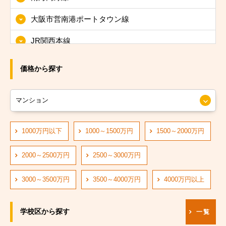
大阪市東淀川区
大阪市営南港ポートタウン線
大阪市東成区
JR関西本線
大阪市生野区
JRおおさか東線
大阪市旭区
価格から探す
JR大阪環状線
大阪市城東区
大阪市営長堀鶴見緑地線
大阪市阿倍野区
大阪市営四つ橋線
1000万円以下
1000～1500万円
1500～2000万円
大阪市住吉区
阪神なんば線
大阪市東住吉区
2000～2500万円
2500～3000万円
阪急神戸線
大阪市西成区
3000～3500万円
3500～4000万円
4000万円以上
大阪市営中央線
大阪市淀川区
学校区から探す
一覧
阪堺電軌阪堺線
大阪市鶴見区