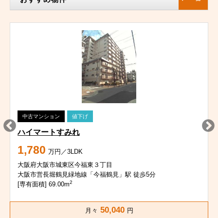
中古マンション
値下げ
ハイマートすみれ
1,780
万円／3LDK
大阪府大阪市城東区今福東３丁目
大阪市営長堀鶴見緑地線「今福鶴見」駅 徒歩5分
2
[専有面積] 69.00m
50,040
月々
円