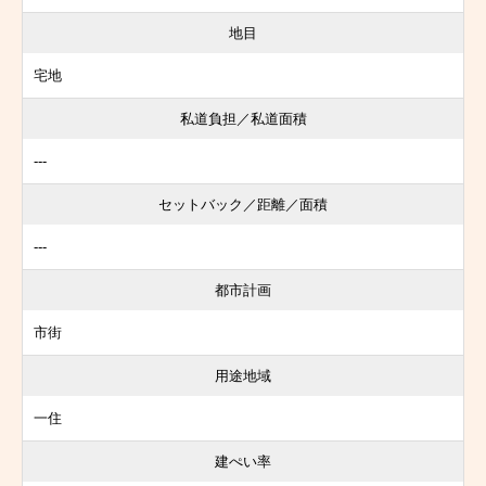
地目
宅地
私道負担／私道面積
---
セットバック／距離／面積
---
都市計画
市街
用途地域
一住
建ぺい率