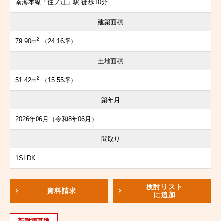
南海本線「住ノ江」駅 徒歩10分
建築面積
2
79.90m
（24.16坪）
土地面積
2
51.42m
（15.55坪）
築年月
2026年06月（令和8年06月）
間取り
1SLDK
検討リスト
資料請求
に追加
新耐震基準