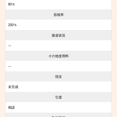
80％
容積率
200％
接道状況
---
その他使用料
---
現況
未完成
引渡
相談