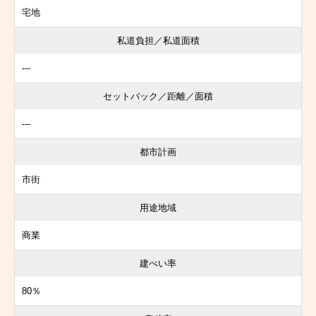
宅地
私道負担／私道面積
---
セットバック／距離／面積
---
都市計画
市街
用途地域
商業
建ぺい率
80％