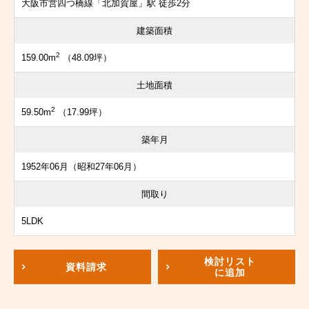
大阪市営四つ橋線「北加賀屋」駅 徒歩2分
建築面積
2
159.00m
（48.09坪）
土地面積
2
59.50m
（17.99坪）
築年月
1952年06月（昭和27年06月）
間取り
5LDK
検討リスト
資料請求
に追加