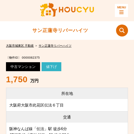
サン正蓮寺リバーハイツ
大阪市城東区 不動産
＞
サン正蓮寺リバーハイツ
〔物件ID〕 0000082375
中古マンション
値下げ
1,750
万円
所在地
大阪府大阪市此花区伝法６丁目
交通
阪神なんば線「伝法」駅 徒歩6分