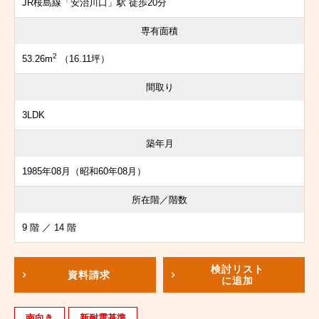
JR桜島線「安治川口」駅 徒歩20分
専有面積
2
53.26m
（16.11坪）
間取り
3LDK
築年月
1985年08月（昭和60年08月）
所在階／階数
9 階 ／ 14 階
検討リスト
資料請求
に追加
南向き
新耐震基準