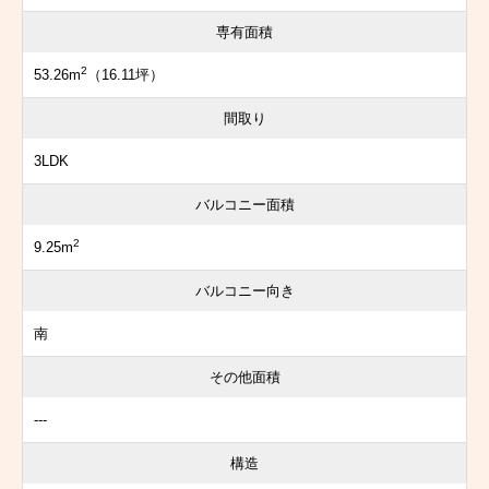
専有面積
2
53.26m
（16.11坪）
間取り
3LDK
バルコニー面積
2
9.25m
バルコニー向き
南
その他面積
---
構造