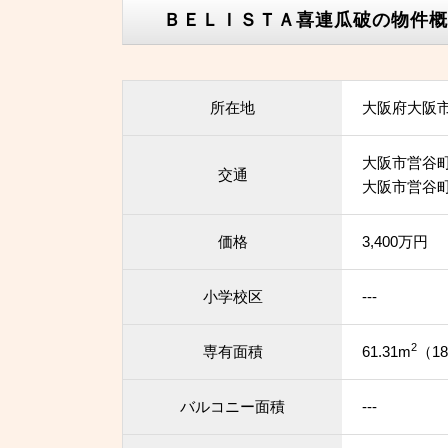
ＢＥＬＩＳＴＡ喜連瓜破の物件概
所在地
大阪府大阪
大阪市営谷町
交通
大阪市営谷町
価格
3,400万円
小学校区
---
2
専有面積
61.31m
（18
バルコニー面積
---