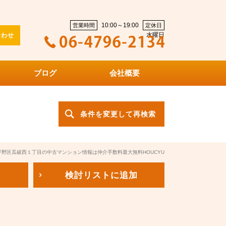
10:00～19:00
営業時間
定休日
水曜日
合わせ
ブログ
会社概要
条件を変更して再検索
平野区瓜破西１丁目の中古マンション情報は仲介手数料最大無料HOUCYU
検討リスト
に追加