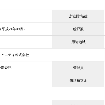
所在階/階建
月（平成21年09月）
総戸数
用途地域
ミュニティ株式会社
全部委託
管理員
修繕積立金