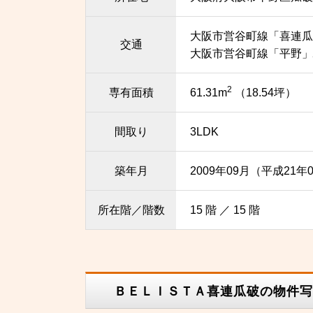
大阪市営谷町線「喜連瓜
交通
大阪市営谷町線「平野」駅
2
専有面積
61.31m
（18.54坪）
間取り
3LDK
築年月
2009年09月（平成21年
所在階／階数
15 階 ／ 15 階
ＢＥＬＩＳＴＡ喜連瓜破の物件写