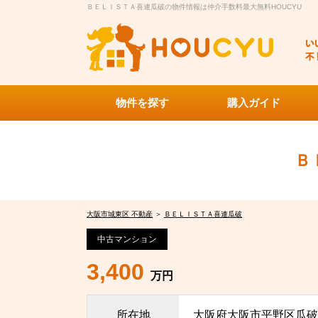
ＢＥＬＩＳＴＡ喜連瓜破の物件情報は仲介手数料最大無料HOUCYU
物件を探す
購入ガイド
Ｂ
大阪市城東区 不動産
＞
ＢＥＬＩＳＴＡ喜連瓜破
中古マンション
3,400
万円
所在地
大阪府大阪市平野区瓜破