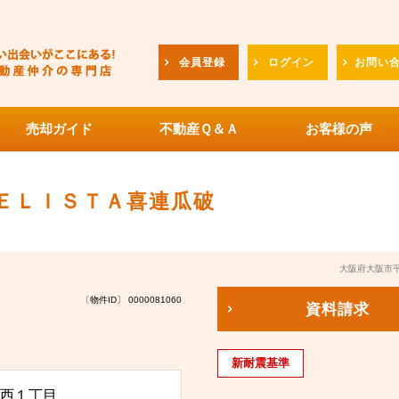
会員登録
ログイン
お問い
売却ガイド
不動産Ｑ＆Ａ
お客様の声
ＥＬＩＳＴＡ喜連瓜破
大阪府大阪市
〔物件ID〕 0000081060
資料請求
新耐震基準
西１丁目