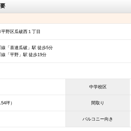
要
市平野区瓜破西１丁目
線「喜連瓜破」駅 徒歩5分
線「平野」駅 徒歩19分
中学校区
.54坪）
間取り
バルコニー向き