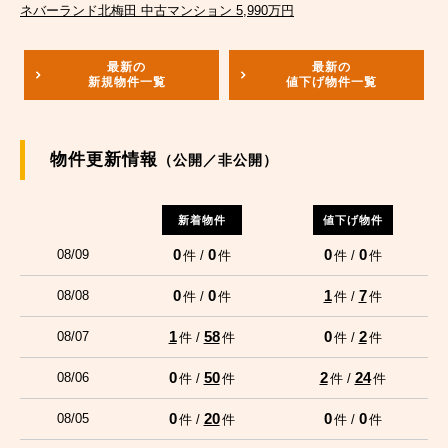
ネバーランド北梅田 中古マンション 5,990万円
最新の
最新の
新規物件一覧
値下げ物件一覧
物件更新情報
（公開／非公開）
新着物件
値下げ物件
0
0
0
0
08/09
件 /
件
件 /
件
0
0
1
7
08/08
件 /
件
件 /
件
1
58
0
2
08/07
件 /
件
件 /
件
0
50
2
24
08/06
件 /
件
件 /
件
0
20
0
0
08/05
件 /
件
件 /
件