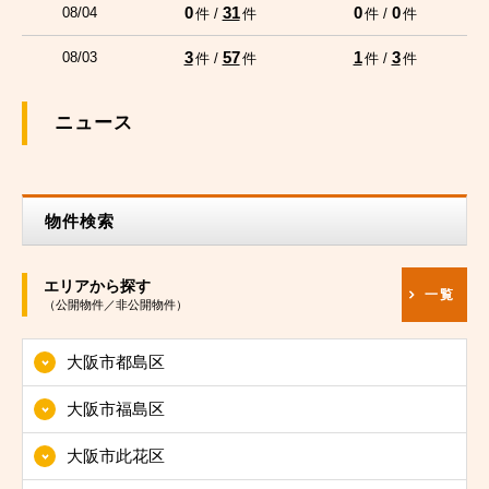
0
31
0
0
08/04
件 /
件
件 /
件
3
57
1
3
08/03
件 /
件
件 /
件
ニュース
物件検索
エリアから探す
一覧
（公開物件／非公開物件）
大阪市都島区
大阪市福島区
大阪市此花区