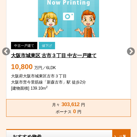
中古一戸建て
値下げ
大阪市城東区 古市３丁目 中古一戸建て
10,800
万円／6LDK
大阪府大阪市城東区古市３丁目
大阪市営今里筋線「新森古市」駅 徒歩2分
2
[建物面積] 139.10m
303,612
月々
円
0
ボーナス
円
おすすめ物件
一覧