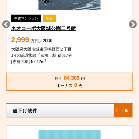
中古マンション
新着
ネオコーポ大阪城公園二号館
2,999
万円／2LDK
大阪府大阪市城東区鴫野西２丁目
JR大阪環状線「京橋」駅 徒歩7分
2
[専有面積] 57.12m
84,309
月々
円
0
ボーナス
円
値下げ物件
一覧