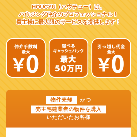
HOUCYU（ハウチュー）は、
阪急千里線
ハウジング仲介の
プロフェッショナル！
買主様に最大限のサービスを
提供します！
JR片町線
近鉄大阪線
近鉄南大阪線
京阪中之島線
近鉄難波線
近鉄けいはんな線
物件売却
かつ
近鉄奈良線
売主宅建業者の物件を購入
近江鉄道本線
いただいたお客様
山陽新幹線