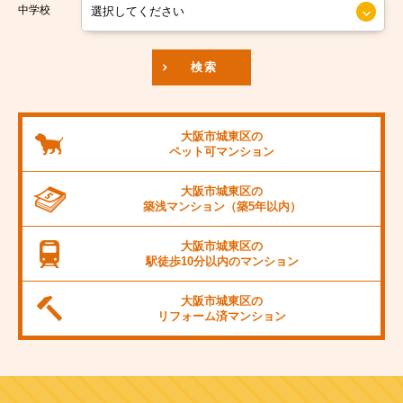
京阪本線
中学校
JR東海道本線
検索
阪神本線
大阪市営御堂筋線
大阪市城東区の
ペット可
マンション
阪急京都線
大阪市城東区の
JR阪和線
築浅マンション
（築5年以内）
JR桜島線
大阪市城東区の
駅徒歩10分以内の
マンション
阪堺電軌上町線
大阪市城東区の
東海道新幹線
リフォーム済
マンション
大阪市営千日前線
阪急宝塚線