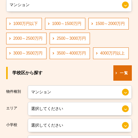
大阪市営長堀鶴見緑地線
大阪市阿倍野区
大阪市営四つ橋線
1000万円以下
1000～1500万円
1500～2000万円
大阪市住吉区
阪神なんば線
大阪市東住吉区
2000～2500万円
2500～3000万円
阪急神戸線
大阪市西成区
3000～3500万円
3500～4000万円
4000万円以上
大阪市営中央線
大阪市淀川区
学校区から探す
一覧
阪堺電軌阪堺線
大阪市鶴見区
大阪市営今里筋線
大阪市住之江区
物件種別
大阪市営堺筋線
大阪市平野区
エリア
南海本線
大阪市北区
小学校
南海汐見橋線
大阪市中央区