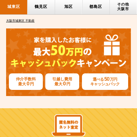
その他
城東区
鶴見区
旭区
都島区
大阪市
大阪市城東区 不動産
50
仲介手数料
引越し費用
選べる
万円
0
0
最大
円
最大
円
キャッシュバック