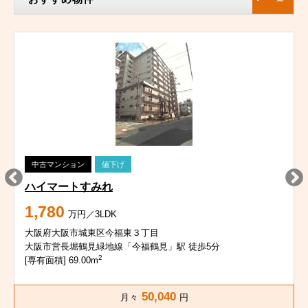
中古マンション
値下げ
ハイマートすみれ
1,780
万円／3LDK
大阪府大阪市城東区今福東３丁目
大阪市営長堀鶴見緑地線「今福鶴見」駅 徒歩5分
2
[専有面積] 69.00m
50,040
月々
円