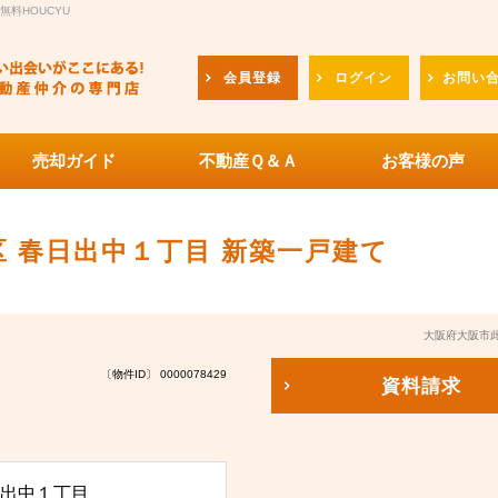
料HOUCYU
会員登録
ログイン
お問い
売却ガイド
不動産Ｑ＆Ａ
お客様の声
 春日出中１丁目 新築一戸建て
大阪府大阪市
〔物件ID〕 0000078429
資料請求
出中１丁目