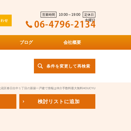
10:00～19:00
営業時間
定休日
水曜日
合わせ
ブログ
会社概要
条件を変更して再検索
此花区春日出中１丁目の新築一戸建て情報は仲介手数料最大無料HOUCYU
検討リスト
に追加