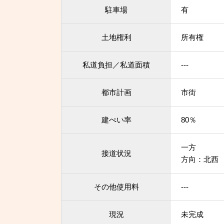
駐車場
有
土地権利
所有権
私道負担／私道面積
---
都市計画
市街
建ぺい率
80％
一方
接道状況
方向：北西 
その他使用料
---
現況
未完成