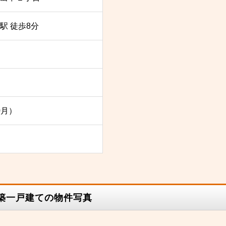
駅 徒歩8分
0月）
新築一戸建ての物件写真