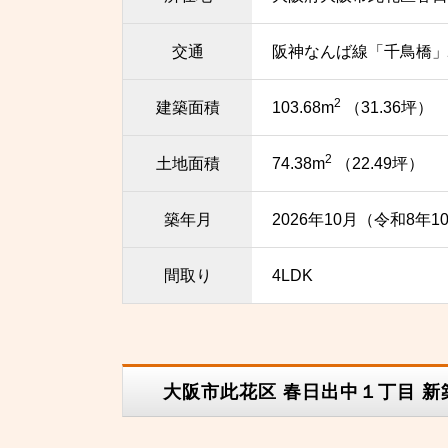
交通
阪神なんば線「千鳥橋」
2
建築面積
103.68m
（31.36坪）
2
土地面積
74.38m
（22.49坪）
築年月
2026年10月（令和8年1
間取り
4LDK
大阪市此花区 春日出中１丁目 