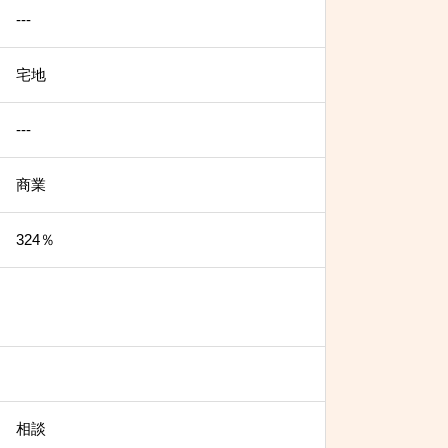
---
宅地
---
商業
324％
相談