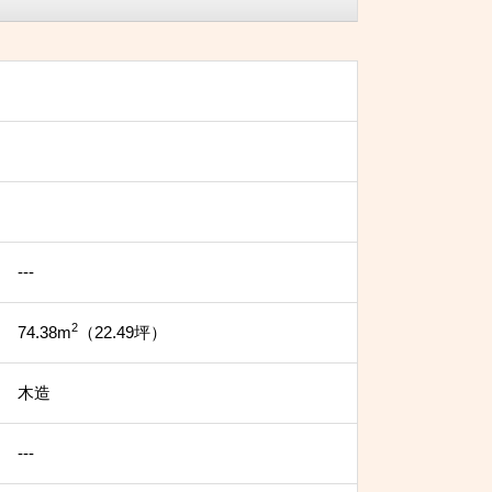
---
2
74.38m
（22.49坪）
木造
---