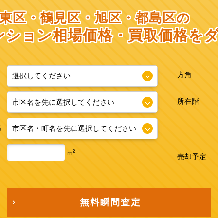
東区・鶴見区・旭区・都島区の
ンション相場価格・
買取価格を
方角
所在階
名
2
m
売却予定
無料瞬間査定