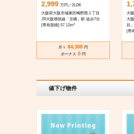
2,999
1,
万円／2LDK
大阪府大阪市城東区鴫野西２丁目
大
JR大阪環状線「京橋」駅 徒歩7分
大
2
[専有面積] 57.12m
目」
[専有
84,309
月々
円
0
ボーナス
円
値下げ物件