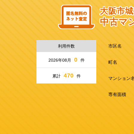
大阪市城
中古マ
市区名
利用件数
0
2026年08月
件
町名
470
累計
件
マンション
専有面積