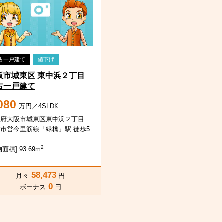
古一戸建て
値下げ
阪市城東区 東中浜２丁目
古一戸建て
080
万円／4SLDK
阪府大阪市城東区東中浜２丁目
市営今里筋線「緑橋」駅 徒歩5
2
面積] 93.69m
58,473
月々
円
0
ボーナス
円