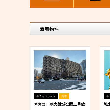
新着物件
中古マンション
新着
中
ネオコーポ大阪城公園二号館
城