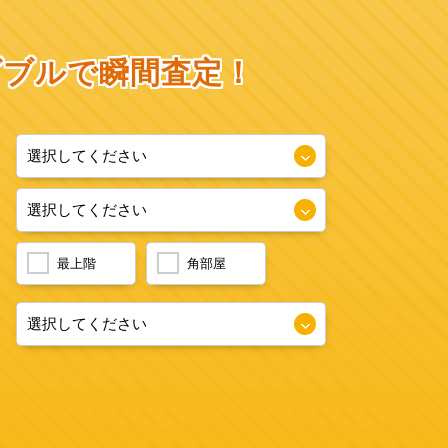
ダブルで瞬間査定！
最上階
角部屋