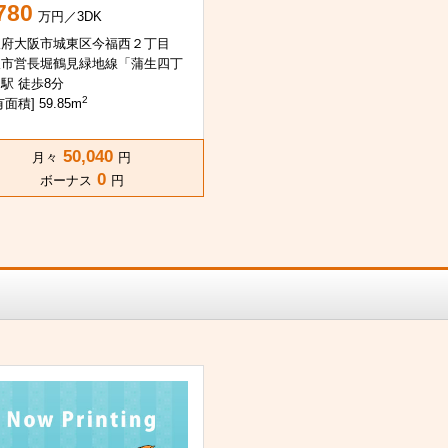
780
万円／3DK
阪府大阪市城東区今福西２丁目
阪市営長堀鶴見緑地線「蒲生四丁
駅 徒歩8分
2
面積] 59.85m
50,040
月々
円
0
ボーナス
円