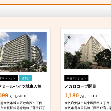
古マンション
値下げ
中古マンション
ァミールハイツ城東Ａ棟
メガロコープ関目
099
1,180
万円／4LDK
万円／3LDK
阪府大阪市城東区放出西１丁目
大阪府大阪市城東区関目４丁目
阪市営長堀鶴見緑地線「蒲生四丁
大阪市営今里筋線「関目成育」駅