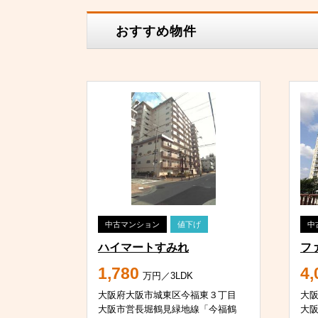
おすすめ物件
中古マンション
値下げ
中
ハイマートすみれ
フ
1,780
4,
万円／3LDK
大阪府大阪市城東区今福東３丁目
大
大阪市営長堀鶴見緑地線「今福鶴
大