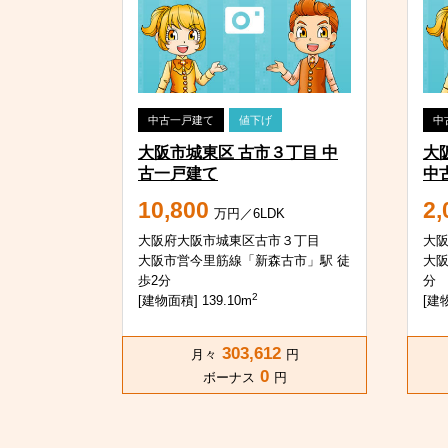
中古一戸建て
値下げ
中
大阪市城東区 古市３丁目 中
大
古一戸建て
中
10,800
2,
万円／6LDK
大阪府大阪市城東区古市３丁目
大
大阪市営今里筋線「新森古市」駅 徒
大阪
歩2分
分
2
[建物面積] 139.10m
[建物
303,612
月々
円
0
ボーナス
円