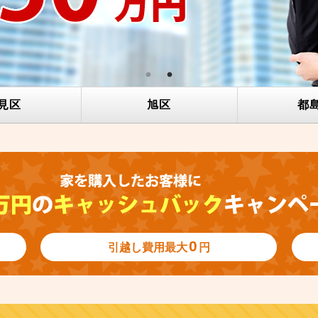
見区
旭区
都
0
引越し費用
最大
円