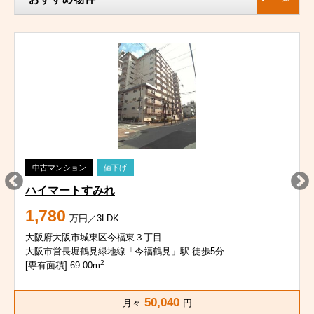
中古マンション
値下げ
ハイマートすみれ
1,780
万円／3LDK
大阪府大阪市城東区今福東３丁目
大阪市営長堀鶴見緑地線「今福鶴見」駅 徒歩5分
2
[専有面積] 69.00m
50,040
月々
円