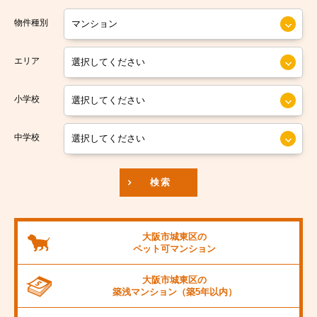
大阪市営今里筋線
大阪市住之江区
物件種別
大阪市営堺筋線
大阪市平野区
エリア
南海本線
大阪市北区
小学校
南海汐見橋線
大阪市中央区
京阪本線
中学校
JR東海道本線
検索
阪神本線
大阪市営御堂筋線
大阪市城東区の
ペット可
マンション
阪急京都線
大阪市城東区の
JR阪和線
築浅マンション
（築5年以内）