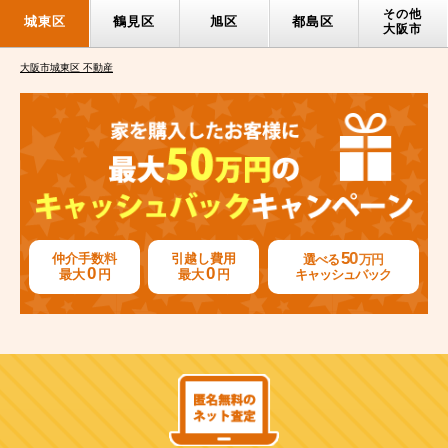
その他
城東区
鶴見区
旭区
都島区
大阪市
大阪市城東区 不動産
50
仲介手数料
引越し費用
選べる
万円
0
0
最大
円
最大
円
キャッシュバック