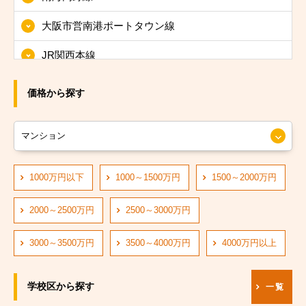
大阪市東淀川区
大阪市営南港ポートタウン線
大阪市東成区
JR関西本線
大阪市生野区
JRおおさか東線
大阪市旭区
価格から探す
JR大阪環状線
大阪市城東区
大阪市営長堀鶴見緑地線
大阪市阿倍野区
大阪市営四つ橋線
1000万円以下
1000～1500万円
1500～2000万円
大阪市住吉区
阪神なんば線
大阪市東住吉区
2000～2500万円
2500～3000万円
阪急神戸線
大阪市西成区
3000～3500万円
3500～4000万円
4000万円以上
大阪市営中央線
大阪市淀川区
学校区から探す
一覧
阪堺電軌阪堺線
大阪市鶴見区