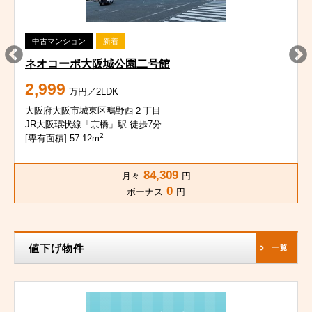
中古マンション
新着
ネオコーポ大阪城公園二号館
2,999
万円／2LDK
大阪府大阪市城東区鴫野西２丁目
JR大阪環状線「京橋」駅 徒歩7分
2
[専有面積] 57.12m
84,309
月々
円
0
ボーナス
円
値下げ物件
一覧