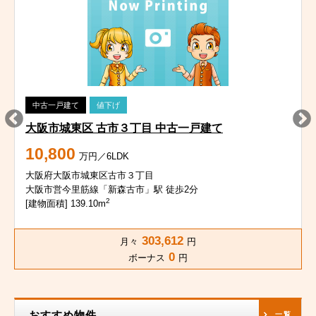
中古一戸建て
値下げ
大阪市城東区 古市３丁目 中古一戸建て
10,800
万円／6LDK
大阪府大阪市城東区古市３丁目
大阪市営今里筋線「新森古市」駅 徒歩2分
2
[建物面積] 139.10m
303,612
月々
円
0
ボーナス
円
おすすめ物件
一覧