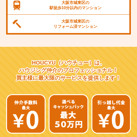
JR桜島線
大阪市城東区の
駅徒歩10分以内の
マンション
阪堺電軌上町線
大阪市城東区の
東海道新幹線
リフォーム済
マンション
大阪市営千日前線
阪急宝塚線
HOUCYU（ハウチュー）は、
阪急千里線
ハウジング仲介の
プロフェッショナル！
買主様に最大限のサービスを
提供します！
JR片町線
近鉄大阪線
近鉄南大阪線
京阪中之島線
近鉄難波線