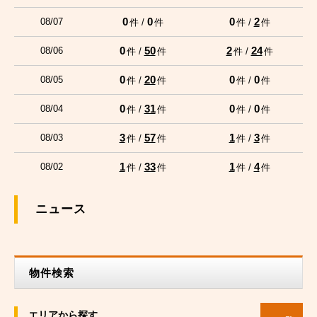
0
0
0
2
08/07
件 /
件
件 /
件
0
50
2
24
08/06
件 /
件
件 /
件
0
20
0
0
08/05
件 /
件
件 /
件
0
31
0
0
08/04
件 /
件
件 /
件
3
57
1
3
08/03
件 /
件
件 /
件
1
33
1
4
08/02
件 /
件
件 /
件
ニュース
物件検索
エリアから探す