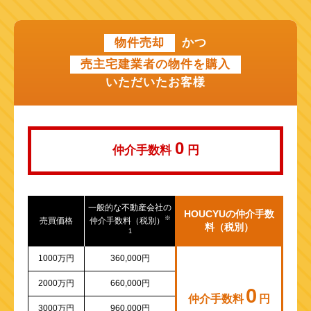
近鉄けいはんな線
物件売却
かつ
近鉄奈良線
売主宅建業者の物件を購入
近江鉄道本線
いただいたお客様
山陽新幹線
0
仲介手数料
円
一般的な不動産会社の
HOUCYUの仲介手数
※
売買価格
仲介手数料（税別）
料（税別）
1
1000万円
360,000円
2000万円
660,000円
0
仲介手数料
円
3000万円
960,000円