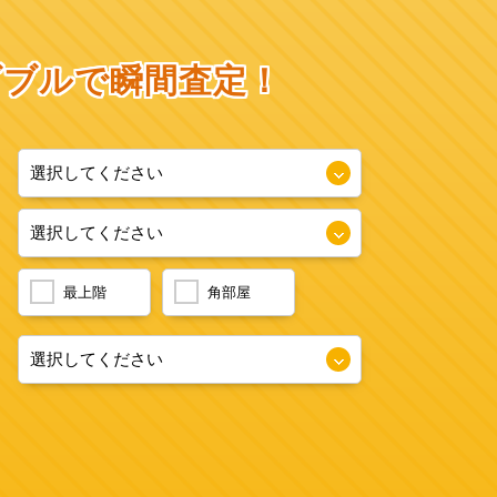
ダブルで瞬間査定！
最上階
角部屋