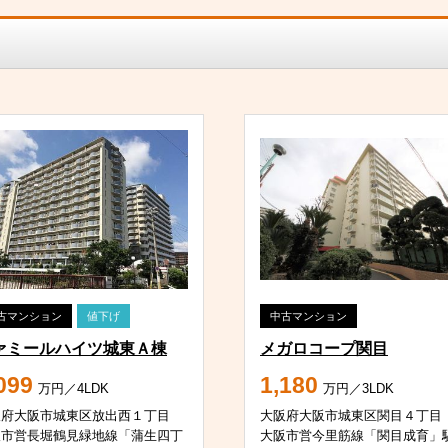
古マンション
値下げ
中古マンション
ァミールハイツ城東Ａ棟
メガロコープ関目
099
1,180
万円／4LDK
万円／3LDK
阪府大阪市城東区放出西１丁目
大阪府大阪市城東区関目４丁目
阪市営長堀鶴見緑地線「蒲生四丁
大阪市営今里筋線「関目成育」駅