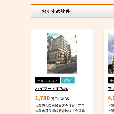
おすすめ物件
中古マンション
値下げ
中
ハイマートすみれ
フ
1,780
4,
万円／3LDK
大阪府大阪市城東区今福東３丁目
大
大阪市営長堀鶴見緑地線「今福鶴
大