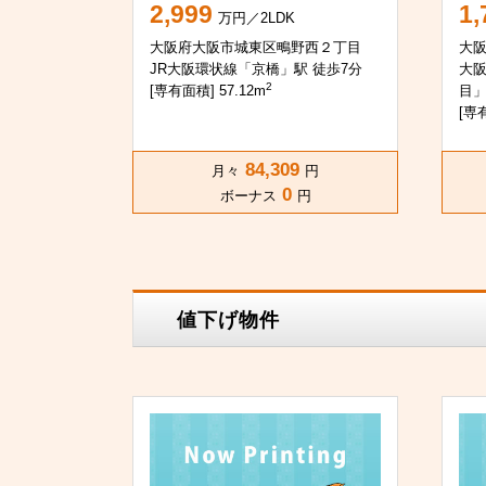
2,999
1,
万円／2LDK
大阪府大阪市城東区鴫野西２丁目
大
JR大阪環状線「京橋」駅 徒歩7分
大
2
[専有面積] 57.12m
目」
[専有
84,309
月々
円
0
ボーナス
円
値下げ物件