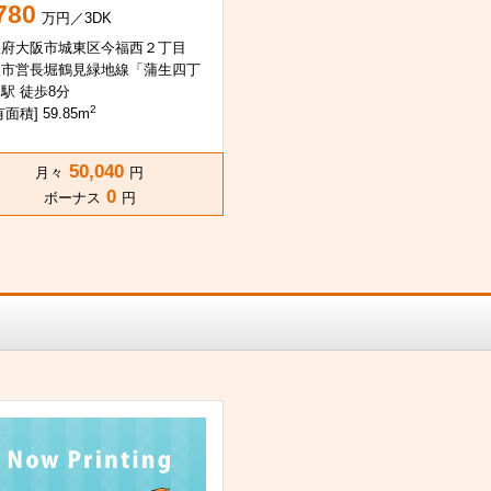
780
万円／3DK
阪府大阪市城東区今福西２丁目
阪市営長堀鶴見緑地線「蒲生四丁
駅 徒歩8分
2
面積] 59.85m
50,040
月々
円
0
ボーナス
円