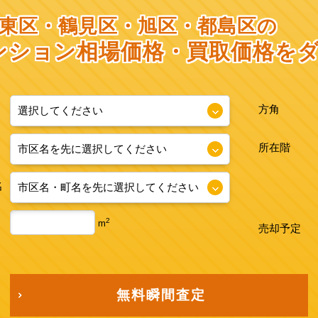
東区・鶴見区・旭区・都島区の
ンション相場価格・
買取価格を
方角
所在階
名
2
m
売却予定
無料瞬間査定