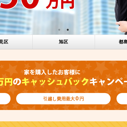
見区
旭区
都
0
引越し費用
最大
円