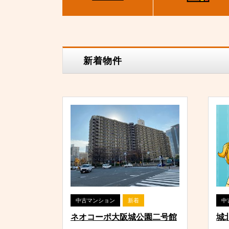
新着物件
中古マンション
新着
中
ネオコーポ大阪城公園二号館
城