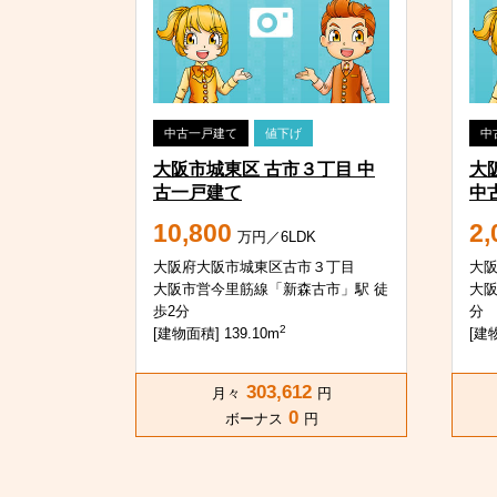
中古一戸建て
値下げ
中
大阪市城東区 古市３丁目 中
大
古一戸建て
中
10,800
2,
万円／6LDK
大阪府大阪市城東区古市３丁目
大
大阪市営今里筋線「新森古市」駅 徒
大阪
歩2分
分
2
[建物面積] 139.10m
[建物
303,612
月々
円
0
ボーナス
円