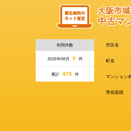
大阪市城
中古マ
市区名
利用件数
0
2026年08月
件
町名
470
累計
件
マンション
専有面積