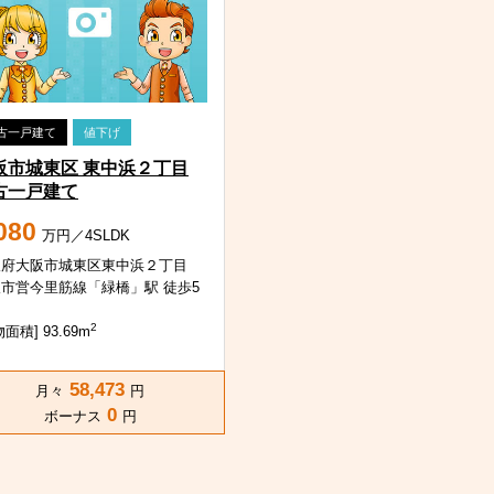
古一戸建て
値下げ
阪市城東区 東中浜２丁目
古一戸建て
080
万円／4SLDK
阪府大阪市城東区東中浜２丁目
市営今里筋線「緑橋」駅 徒歩5
2
面積] 93.69m
58,473
月々
円
0
ボーナス
円